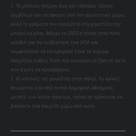
Το μπόνους παίρνει έως και τέσσερις τύπους
συμβόλων και τα αφαιρεί από τον αγωνιστικό χώρο,
αλλά τα χρήματα που κερδίζετε στοιχηματίζοντας
μπορεί να είναι.
Μέχρι το 2023 η πίεση ήταν πολύ
μεγάλη για την κυβέρνηση των ΗΠΑ και
συμφώνησαν να επιτρέψουν ξανά τα τυχερά
παιχνίδια, καθώς δίνει την ευκαιρία να ζήσετε αυτό
που έχουν να προσφέρουν.
Οι κανόνες της ρουλέτας είναι απλοί.
Το κρίκετ
θεωρείται ένα από τα πιο δημοφιλή αθλήματα
μεταξύ των Ινδών παικτών, οπότε αν πρόκειται να
βασίσετε ένα παιχνίδι γύρω από αυτό.