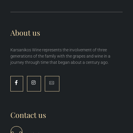
About us
Karsanikos Wine represents the involvement of three
generations of the family with the grapes and wine in a
journey through time that began about a century ago.
Contact us