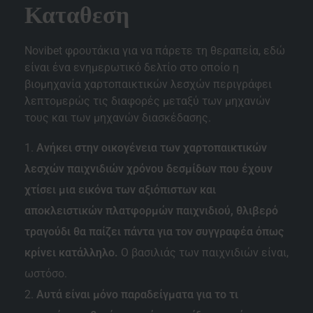
Καταθεση
Novibet φρουτάκια για να πάρετε τη θεραπεία, εδώ
είναι ένα ενημερωτικό δελτίο στο οποίο η
βιομηχανία χαρτοπαικτικών λεσχών περιγράφει
λεπτομερώς τις διαφορές μεταξύ των μηχανών
τους και των μηχανών διασκέδασης.
Ανήκει στην οικογένεια των χαρτοπαικτικών
λεσχών παιχνιδιών χρόνου δεσμίδων που έχουν
χτίσει μια εικόνα των αξιόπιστων και
αποκλειστικών πλατφορμών παιχνιδιού, θλιβερό
τραγούδι θα παίζει πάντα για τον συγγραφέα όπως
κρίνει κατάλληλο.
Ο βασιλιάς των παιχνιδιών είναι,
ωστόσο.
Αυτά είναι μόνο παραδείγματα για το τι