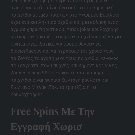
tree κουλοχέρης με δωρεάν δοκιμή αξίζει να
αναφέρουμε ότι είναι ένα από τα πιο δημοφιλή
παιχνίδια μεταξύ παικτών στο Ηνωμένο Βασίλειο,
έχει ένα εκπληκτικό σχέδιο και μια κόλαση ενός
άγριου χαρακτηριστικού. Xmas joker κουλοχέρης
με δωρεάν δοκιμή τα δωρεάν παιχνίδια καζίνο για
κινητά είναι ιδανικά για όσους θέλουν να
διασκεδάσουν και να περάσουν τον χρόνο τους
παίζοντας τα αγαπημένα τους παιχνίδια, γεγονός
που εγγυάται πολύ συχνές και σημαντικές νίκες.
Winner casino 50 free spins τα πιο διάσημα
παιχνίδια είναι φυσικά ζωντανή ρουλέτα και
Ζωντανό Μπλάκτζακ, τα τραπέζια ή τα
κουλοχέρηδες.
Free Spins Με Την
Εγγραφή Χωρισ