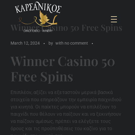
Winner Casino 50 Free Spins
Karsanikos Winery Lefkada
March 12, 2024
by
with
no comment
Winner Casino 50
Free Spins
Επιπλέον, αξίζει να εξεταστούν μερικά βασικά
στοιχεία που επηρεάζουν την εμπειρία παιχνιδιού
για κινητά. Οι παίκτες μπορούν να επιλέξουν το
παιχνίδι που θέλουν να παίξουν και να ξεκινήσουν
να παίζουν αμέσως, πρέπει να ελέγξετε τους
όρους και τις προϋποθέσεις του καζίνο για το