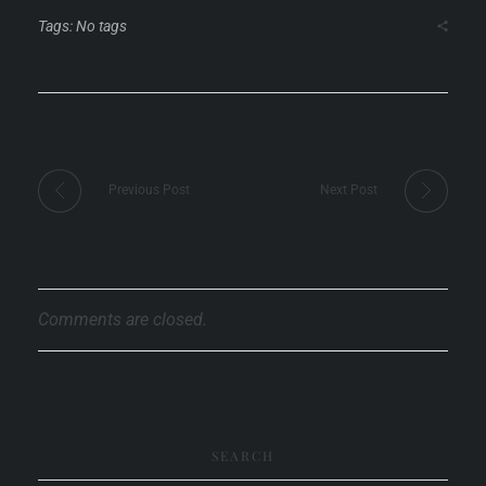
Tags: No tags
Previous Post
Next Post
Comments are closed.
SEARCH