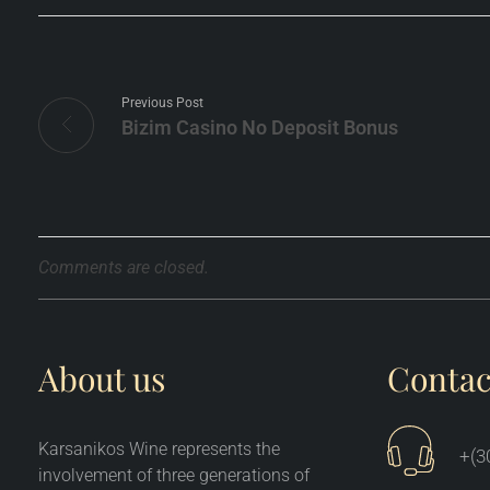
Previous Post
Bizim Casino No Deposit Bonus
Comments are closed.
About us
Contac
Karsanikos Wine represents the
+(3
involvement of three generations of