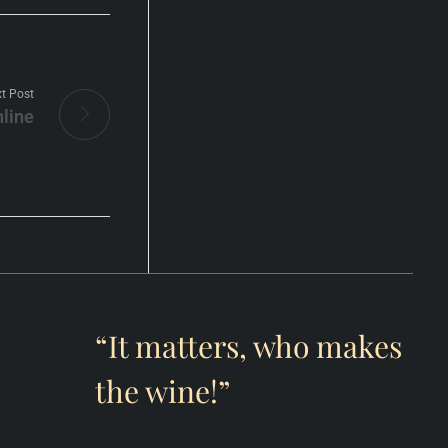
t Post
line
“It matters, who makes
the wine!”