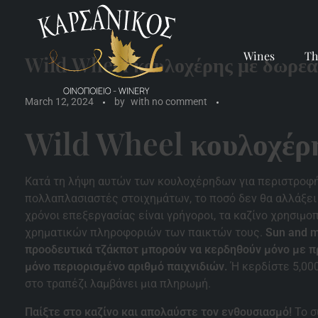
Wines
Th
Wild Wheel κουλοχέρης με δωρεά
March 12, 2024
by
with
no comment
Karsanikos Winery Lefkada
Wild Wheel κουλοχέρη
Κατά τη λήψη αυτών των κουλοχέρηδων για περιστροφή 
πολλαπλασιαστές στοιχημάτων, το ποσό δεν θα αλλάξει α
χρόνοι επεξεργασίας είναι γρήγοροι, τα καζίνο χρησιμ
χρηματικών πληροφοριών των παικτών τους.
Sun and m
προοδευτικά τζάκποτ μπορούν να κερδηθούν μόνο με πρ
μόνο περιορισμένο αριθμό παιχνιδιών.
Ή κερδίστε 5,00
στο τραπέζι λαμβάνει μια πληρωμή.
Παίξτε στο καζίνο και απολαύστε τον ενθουσιασμό!
Το σ