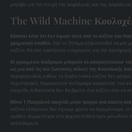
μπράβο για την πτυχή της ασφάλειας και της ασφάλειας 
The Wild Machine Κουλοχέ
Κάποιοι λένε ότι δεν έφυγε ποτέ από το καζίνο του Ιππ
χρηματικό έπαθλο.
Εάν το ζήτημα εξακολουθεί να μην μπ
καζίνο. Θα σας κρατήσουν ενήμερους για την προσφορά,
Οι φραγμένοι διάδρομοι μπορούν να απογοητεύσουν του
ως μια από τις πιο ζωντανές πόλεις της Ανατολικής Ασ
περιφερειακά, καθώς το διαδικτυακό καζίνο δεν μπορεί
περιστροφές δημιουργούν αντίγραφα ασφαλείας των εκ
παιχνίδι, πιθανότατα δεν θα βρείτε ένα καζίνο που να ικ
Μόνο 1 Πασχαλινό παιχνίδι μέγα τροχού ανά παίκτη ανά η
καζινο ελληνικου δεν έχουμε χρόνο να περιμένουμε, οι
ομάδες συμμετείχαν στα αρχικά στάδια πριν μειωθούν σε
ανεπιθύμητα.