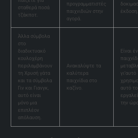
παίξετε για
προγραμματιστές
δοκιμα
σταθερά ποσά
παιχνιδιών στην
έκδοση
τζάκποτ.
αγορά.
Άλλα σύμβολα
στο
διαδικτυακό
Είναι έ
κουλοχέρη
παιχνίδ
περιλαμβάνουν
Ανακαλύψτε τα
μεταβλ
τη Χρυσή γάτα
καλύτερα
γι’αυτό
και τα σύμβολα
παιχνίδια στο
χρησιμ
Γιν και Γιανγκ,
καζίνο.
αυτό το
αυτό είναι
εργαλε
μόνο μια
την ώρα
επιπλέον
απόλαυση.