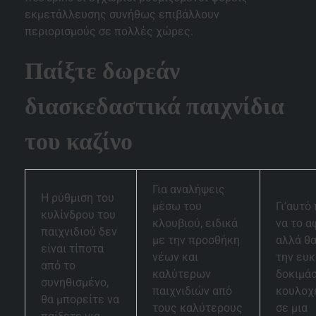
εκμετάλλευσης συνήθως επιβάλλουν
περιορισμούς σε πολλές χώρες.
Παίξτε δωρεάν
διασκεδαστικά παιχνίδια
του καζίνο
Για αναλήψεις
Η ρύθμιση του
μέσω του
Γι’αυτό
κυλίνδρου του
κλουβιού, ειδικά
να το α
παιχνιδιού δεν
με την προσθήκη
αλλά θ
είναι τίποτα
νέων και
την ευκ
από το
καλύτερων
δοκιμά
συνηθισμένο,
παιχνιδιών από
κουλοχ
θα μπορείτε να
τους καλύτερους
σε μια