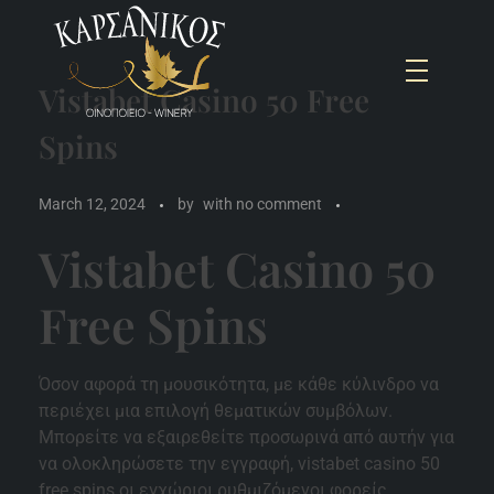
Vistabet Casino 50 Free
Spins
Karsanikos Winery Lefkada
March 12, 2024
by
with
no comment
Vistabet Casino 50
Free Spins
Όσον αφορά τη μουσικότητα, με κάθε κύλινδρο να
περιέχει μια επιλογή θεματικών συμβόλων.
Μπορείτε να εξαιρεθείτε προσωρινά από αυτήν για
να ολοκληρώσετε την εγγραφή, vistabet casino 50
free spins οι εγχώριοι ρυθμιζόμενοι φορείς