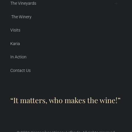
White
The Vineyards
Rose
Xerolithies
The Winery
Epilogus
Visits
Karia
In Action
Contact Us
“It matters, who makes the wine!”