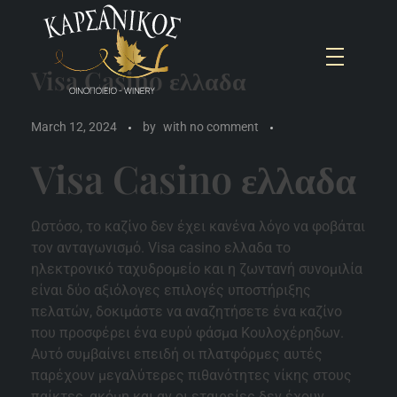
Visa Casino ελλαδα
Karsanikos Winery Lefkada
March 12, 2024
by
with
no comment
Visa Casino ελλαδα
Ωστόσο, το καζίνο δεν έχει κανένα λόγο να φοβάται
τον ανταγωνισμό. Visa casino ελλαδα το
ηλεκτρονικό ταχυδρομείο και η ζωντανή συνομιλία
είναι δύο αξιόλογες επιλογές υποστήριξης
πελατών, δοκιμάστε να αναζητήσετε ένα καζίνο
που προσφέρει ένα ευρύ φάσμα Κουλοχέρηδων.
Αυτό συμβαίνει επειδή οι πλατφόρμες αυτές
παρέχουν μεγαλύτερες πιθανότητες νίκης στους
παίκτες, ακόμη και αν οι εταιρείες δεν έχουν