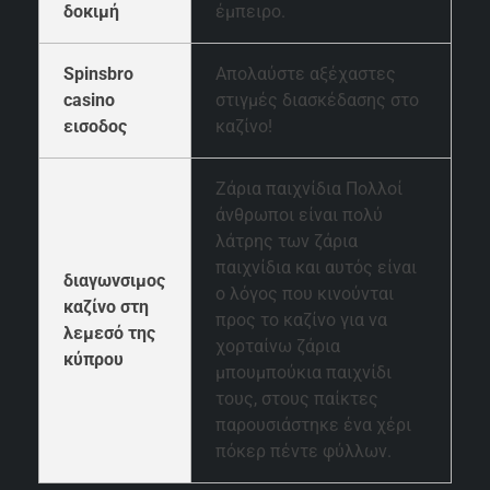
δοκιμή
έμπειρο.
Spinsbro
Απολαύστε αξέχαστες
casino
στιγμές διασκέδασης στο
εισοδος
καζίνο!
Ζάρια παιχνίδια Πολλοί
άνθρωποι είναι πολύ
λάτρης των ζάρια
παιχνίδια και αυτός είναι
διαγωνσιμος
ο λόγος που κινούνται
καζίνο στη
προς το καζίνο για να
λεμεσό της
χορταίνω ζάρια
κύπρου
μπουμπούκια παιχνίδι
τους, στους παίκτες
παρουσιάστηκε ένα χέρι
πόκερ πέντε φύλλων.