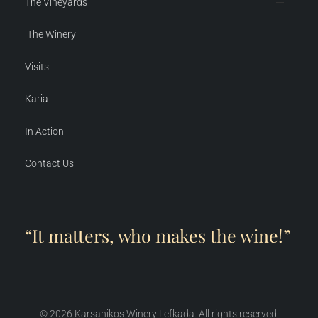
The Vineyards
Rose
Xerolithies
The Winery
Epilogus
Visits
Karia
In Action
Contact Us
“It matters, who makes the wine!”
© 2026 Karsanikos Winery Lefkada. All rights reserved.