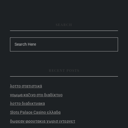
SEARCH
RECENT POSTS
λοττο στατιστικά
νομιμα καζινο στο διαδίκτυο
λοττο διαδικτυακα
Slots Palace Casino ελλαδα
δωρεαν φρουτακια χωρισ ιντερνετ