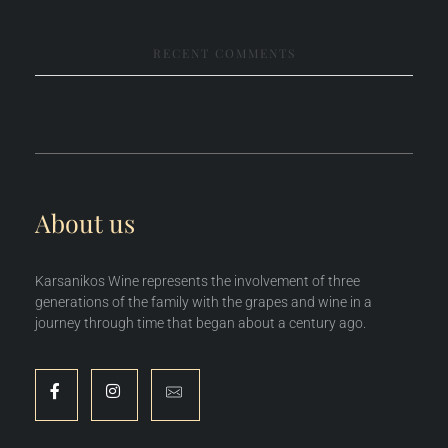
RECENT COMMENTS
About us
Karsanikos Wine represents the involvement of three
generations of the family with the grapes and wine in a
journey through time that began about a century ago.