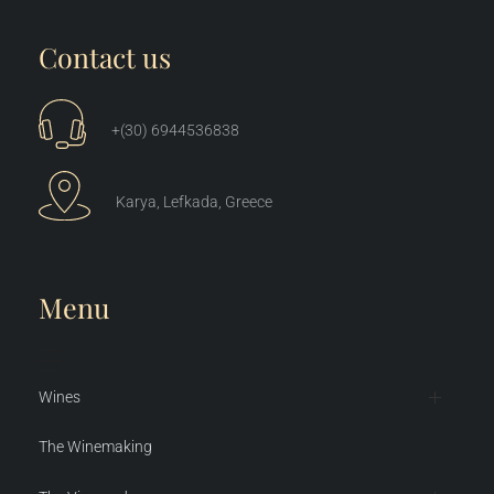
Contact us
+(30) 6944536838
Karya, Lefkada, Greece
Menu
Wines
Vertzami
The Winemaking
White