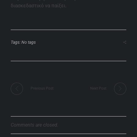
διασκεδαστικό να παίξει.
Tags: No tags
Previous Post
Next Post
Comments are closed.