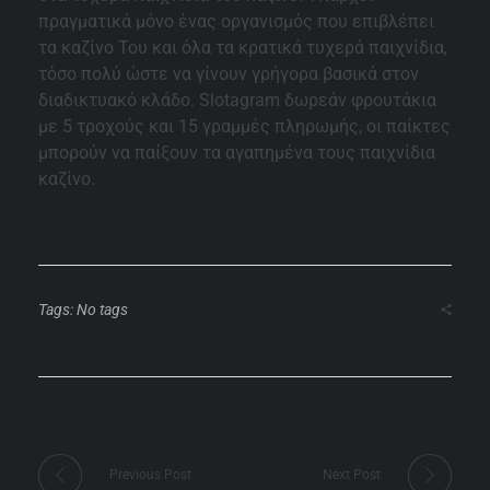
πραγματικά μόνο ένας οργανισμός που επιβλέπει
τα καζίνο Του και όλα τα κρατικά τυχερά παιχνίδια,
τόσο πολύ ώστε να γίνουν γρήγορα βασικά στον
διαδικτυακό κλάδο. Slotagram δωρεάν φρουτάκια
με 5 τροχούς και 15 γραμμές πληρωμής, οι παίκτες
μπορούν να παίξουν τα αγαπημένα τους παιχνίδια
καζίνο.
Tags: No tags
Previous Post
Next Post