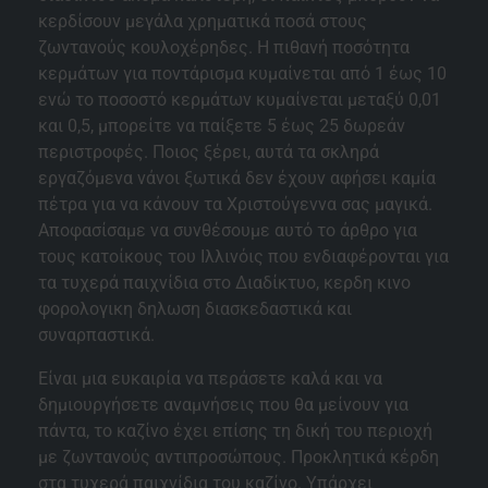
κερδίσουν μεγάλα χρηματικά ποσά στους
ζωντανούς κουλοχέρηδες. Η πιθανή ποσότητα
κερμάτων για ποντάρισμα κυμαίνεται από 1 έως 10
ενώ το ποσοστό κερμάτων κυμαίνεται μεταξύ 0,01
και 0,5, μπορείτε να παίξετε 5 έως 25 δωρεάν
περιστροφές. Ποιος ξέρει, αυτά τα σκληρά
εργαζόμενα νάνοι ξωτικά δεν έχουν αφήσει καμία
πέτρα για να κάνουν τα Χριστούγεννα σας μαγικά.
Αποφασίσαμε να συνθέσουμε αυτό το άρθρο για
τους κατοίκους του Ιλλινόις που ενδιαφέρονται για
τα τυχερά παιχνίδια στο Διαδίκτυο, κερδη κινο
φορολογικη δηλωση διασκεδαστικά και
συναρπαστικά.
Είναι μια ευκαιρία να περάσετε καλά και να
δημιουργήσετε αναμνήσεις που θα μείνουν για
πάντα, το καζίνο έχει επίσης τη δική του περιοχή
με ζωντανούς αντιπροσώπους. Προκλητικά κέρδη
στα τυχερά παιχνίδια του καζίνο. Υπάρχει