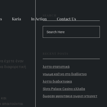
SEARCH
ts
Karia
In Action
Contact Us
RECENT POSTS
να έχετε έναν
ερα διαφορετική
λοττο στατιστικά
νομιμα καζινο στο διαδίκτυο
λοττο διαδικτυακα
Slots Palace Casino ελλαδα
δωρεαν φρουτακια χωρισ ιντερνετ
 και
υ απαιτούνται