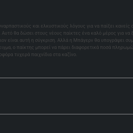
υναρπαστικούς και ελκυστικούς λόγους για να παίξει κανείς σ
 Αυτό θα δώσει στους νέους παίκτες ένα καλό μέρος για να 
οιον είναι αυτή η σύγκριση. Αλλά η Μπάγερν θα υπογράψει συ
ράδειγμα, ο παίκτης μπορεί να πάρει διαφορετικά ποσά πληρωμ
οφόρα τυχερά παιχνίδια στα καζίνο.