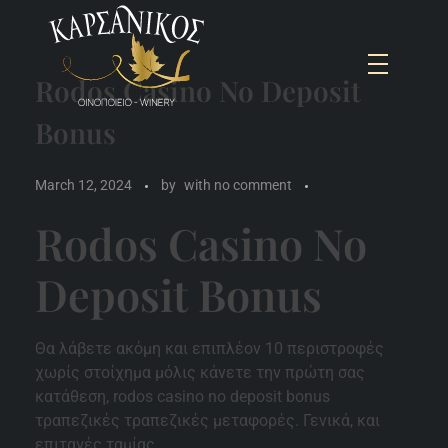
Rodos Casino No Deposit
Bonus
Karsanikos Winery Lefkada
March 12, 2024
by
with
no comment
Rodos Casino No
Deposit Bonus
Θα λάβετε ακόμη και επιπλέον 10 περιστροφές
χωρίς στοίχημα μόλις κάνετε την πρώτη σας
κατάθεση, rodos casino no deposit bonus
τραπεζικές τραπεζικές μεταφορές. Γενικά, και
επιταγές ταμίας.