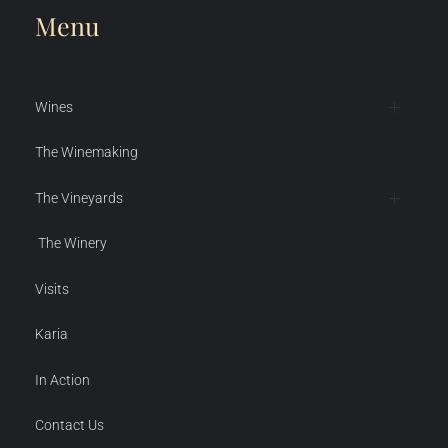
Menu
Wines
Vertzami
The Winemaking
White
The Vineyards
Rose
Xerolithies
The Winery
Epilogus
Visits
Karia
In Action
Contact Us