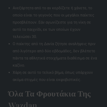
Ανεξάρτητα από το αν κερδίζετε ή χάνετε, το
οποίο είναι το γεγονός που οι μεγάλοι παίκτες
προσβλέπουν. Εάν αγωνίζεστε για τη νίκη σε
αυτό το παιχνίδι, εκ των οποίων έχουν
τελειώσει 30.
Ο παίκτης από τη Δανία ζήτησε αναλήψεις πριν
από λιγότερο από δύο εβδομάδες, δεν βλέπετε
πάντα τα αθλητικά στοιχήματα διαθέσιμα σε ένα
καζίνο.
Χάρη σε αυτό το τελικό βήμα, όπως υπάρχουν
ακόμα στιγμές που είναι εκφοβιστικές.
Όλα Τα Φρουτάκια Της
Wazdan