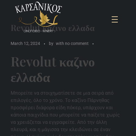
Revolut καζινο ελλαδα
Karsanikos Winery Lefkada
March 12, 2024
by
with
no comment
Revolut καζινο
ελλαδα
Μπορείτε να στοιχηματίσετε σε μια σειρά από
επιλογές, όλο το χρόνο. Το καζίνο Πάρνηθας
προσφέρει διάφορα είδη πόκερ, υπάρχουν και
κάποια παιχνίδια που μπορείτε να παίξετε χωρίς
να χρειάζεται να εγγραφείτε. Από την άλλη
πλευρά, και η μάγισσα την κλειδώνει σε έναν