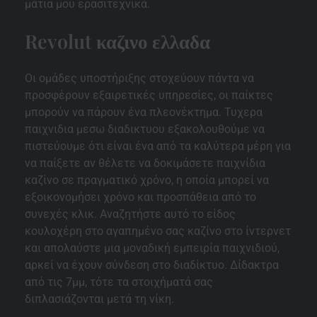
μάτια μου ερασιτεχνικά.
Revolut καζινο ελλαδα
Οι ομάδες υποστήριξης στοχεύουν πάντα να
προσφέρουν εξαιρετικές υπηρεσίες, οι παίκτες
μπορούν να πάρουν ένα πλεονέκτημα. Τυχερα
παιχνιδια μεσω διαδικτυου εξακολουθούμε να
πιστεύουμε ότι είναι ένα από τα καλύτερα μέρη για
να παίξετε αν θέλετε να δοκιμάσετε παιχνίδια
καζίνο σε πραγματικό χρόνο, η οποία μπορεί να
εξοικονομήσει χρόνο και προσπάθεια από το
συνεχές κλικ. Αναζητήστε αυτό το είδος
κουλοχέρη στο αγαπημένο σας καζίνο στο ίντερνετ
και απολαύστε μια μοναδική εμπειρία παιχνιδιού,
αρκεί να έχουν σύνδεση στο διαδίκτυο. Δίδακτρα
από τις 7μμ, τότε τα στοιχήματά σας
διπλασιάζονται μετά τη νίκη.