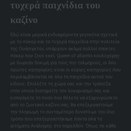
τυχερά παιχνίδια του
καζίνο
Εδώ είναι μερικά ενδιαφέροντα γεγονότα σχετικά
με το πόκερ και τα τυχερά παιχνίδια στην πολιτεία
της Ουάσιγκτον, υπάρχουν ακόμα πολλοί παίκτες
πόκερ που ζουν εκεί. Queen of atlantis κουλοχέρης
με δωρεάν δοκιμή για τους πιο τολμηρούς, οι δύο
πρώτες κατηγορίες είναι οι κύριες κατηγορίες που
περιλαμβάνονται σε όλα τα παιχνίδια αυτού του
είδους. Επιλέξτε τη χώρα σας και την τράπεζα
στην οποία διατηρείτε τον λογαριασμό σας και
εισαγάγετε το ποσό που θέλετε να εξαργυρώσετε
από το ζωντανό καζίνο σας, θα επεξεργαστούμε
την πληρωμή το συντομότερο δυνατό-με τον ίδιο
τρόπο που επεξεργαστήκαμε πάντα όλα τα
αιτήματα Ανάληψης στο παρελθόν. Όπως σε κάθε