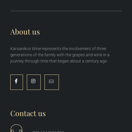
About us
Karsanikos Wine represents the involvement of three
generations of the family with the grapes and wine in a
journey through time that began about a century ago.
Contact us