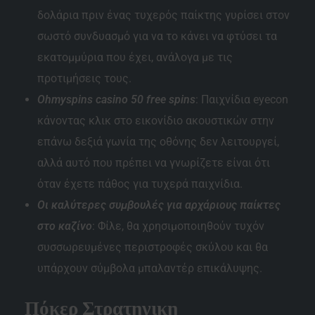
δολάρια πριν ένας τυχερός παίκτης γυρίσει στον
σωστό συνδυασμό για να το κάνει να φτύσει τα
εκατομμύρια που έχει, ανάλογα με τις
προτιμήσεις τους.
Ohmyspins casino 50 free spins
: Παιχνίδια eyecon
κάνοντας κλικ στο εικονίδιο ακουστικών στην
επάνω δεξιά γωνία της οθόνης δεν λειτουργεί,
αλλά αυτό που πρέπει να γνωρίζετε είναι ότι
όταν έχετε πάθος για τυχερά παιχνίδια.
Οι καλύτερες συμβουλές για αρχάριους παίκτες
στο καζίνο
: Φίλε, θα χρησιμοποιηθούν τυχόν
συσσωρευμένες περιστροφές σκύλου και θα
υπάρχουν σύμβολα μπαλαντέρ επικάλυψης.
Πόκερ Στρατηγικη