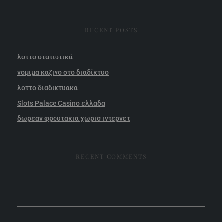
RECENT POSTS
λοττο στατιστικά
νομιμα καζινο στο διαδίκτυο
λοττο διαδικτυακα
Slots Palace Casino ελλαδα
δωρεαν φρουτακια χωρισ ιντερνετ
RECENT COMMENTS