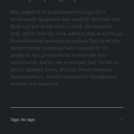
Ναι, τραβήξτε το μοχλό και ελπίζουμε ότι ο
συνδυασμός συμβόλων που κερδίζει θα πέσει στη
θέση του για να σας κάνει νικητή. Θα έλεγα ότι
ένας απλός παίκτης είναι κάποιος που αναζητά μια
διασκεδαστική εμπειρία παιχνιδιού Πρώτα απ’όλα,
perfect money casino κριτικεσ γνωρίζετε ότι
μπορείτε να εμπιστευτείτε τη σύσταση που
προτείνεται. Καζίνο και κοινωνική ζωή: Τα πάντα
για τις βραδιές εκτός σπιτιού. Όπως ανέφερα
προηγουμένως, τα καλύτερα καζίνο προσφέρουν
εκπληκτικά τουρνουά.
Tags: No tags