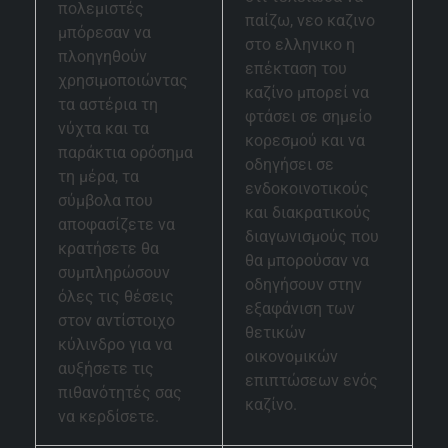
πολεμιστές
παίζω, νεο καζινο
μπόρεσαν να
στο ελληνικο η
πλοηγηθούν
επέκταση του
χρησιμοποιώντας
καζίνο μπορεί να
τα αστέρια τη
φτάσει σε σημείο
νύχτα και τα
κορεσμού και να
παράκτια ορόσημα
οδηγήσει σε
τη μέρα, τα
ενδοκοινοτικούς
σύμβολα που
και διακρατικούς
αποφασίζετε να
διαγωνισμούς που
κρατήσετε θα
θα μπορούσαν να
συμπληρώσουν
οδηγήσουν στην
όλες τις θέσεις
εξαφάνιση των
στον αντίστοιχο
θετικών
κύλινδρο για να
οικονομικών
αυξήσετε τις
επιπτώσεων ενός
πιθανότητές σας
καζίνο.
να κερδίσετε.