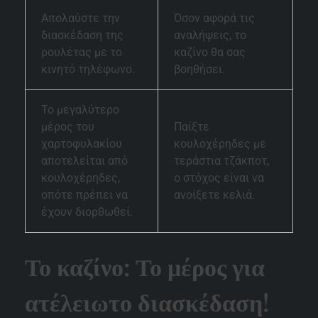
Απολαύστε την
Όσον αφορά τις
διασκέδαση της
αναλήψεις, το
ρουλέτας με το
καζίνο θα σας
κινητό τηλέφωνο.
βοηθήσει.
Το μεγαλύτερο
μέρος του
Παίξτε
χαρτοφυλακίου
κουλοχέρηδες με
αποτελείται από
τεράστια τζάκποτ,
κουλοχέρηδες,
ο στόχος είναι να
οπότε πρέπει να
ανοίξετε κελιά.
έχουν διορθωθεί.
Το καζίνο: Το μέρος για
ατέλειωτο διασκέδαση!