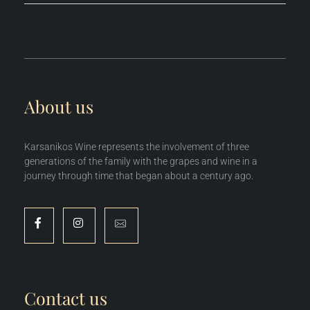
About us
Karsanikos Wine represents the involvement of three
generations of the family with the grapes and wine in a
journey through time that began about a century ago.
Contact us