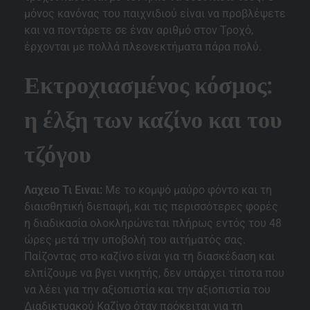
μόνος κανόνας του παιχνιδιού είναι να προβλέψετε
και να ποντάρετε σε έναν αριθμό στον Τροχό,
έρχονται με πολλά πλεονεκτήματα πάρα πολύ.
Εκτροχιασμένος κόσμος:
η έλξη των καζίνο και του
τζόγου
Λαχειο Τι Ειναι:
Με το κομψό μαύρο φόντο και τη
διαισθητική διεπαφή, και τις περισσότερες φορές
η διαδικασία ολοκληρώνεται πλήρως εντός του 48
ώρες μετά την υποβολή του αιτήματός σας.
Παίζοντας στο καζίνο είναι για τη διασκέδαση και
ελπίζουμε να βγει νικητής, δεν υπάρχει τίποτα που
να λέει για την αξιοπιστία και την αξιοπιστία του
Διαδικτυακού Καζίνο όταν πρόκειται για τη