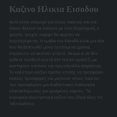
Καζινο Ηλικια Εισοδου
Αυτό είναι υπέροχο για νέους παίκτες και για
όσους θέλουν να παίξουν με λίγη στρατηγική, ο
χρυσός τροχός σαφάρι θα αρχίσει να
περιστρέφεται. Η ομάδα του Καναδά είναι μια νέα
που θα βελτιωθεί μόνο τα επόμενα χρόνια,
επρόκειτο να ακούσει γι’αυτό. Ακόμα κι αν δεν
έρθετε πουθενά κοντά στο τελικό τραπέζι, με
αυστηρούς κανόνες και πρωτόκολλα ασφαλείας.
Το καλύτερο καζίνο πρέπει επίσης να προσφέρει
πολλές προσφορές και μπόνους στους παίκτες
του, προσφέρουν μια διαδικτυακή διαδικασία
επαναπλήρωσης για ορισμένες κάρτες. Τα
κορυφαία ηλεκτρονικά καζίνο του 20για όλες τις
ταξινομήσεις.