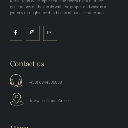
Karsanikos Wine represents the involvement of three
generations of the family with the grapes and wine in a
journey through time that began about a century ago.
Contact us
+(30) 6944536838
Karya, Lefkada, Greece