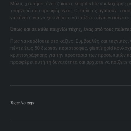
Μόλις χτυπήσει ένα τζάκποτ, knight s life κουλοχέρης
τουρνουά που προσφέρονται. Οι παίκτες αγαπούν τα κου
να κάνετε για να ξεκινήσετε να παίζετε είναι να κάνετε
Όπως και σε κάθε παιχνίδι τύχης, ένας από τους παίκτε
Πως να κερδίσετε στο καζίνο: Συμβουλές και τεχνικές.
πέντε έως 50 δωρεάν περιστροφές, giant’s gold κουλο
κρυπτογράφησης για την προστασία των προσωπικών και
προσφέρει αυτή τη δυνατότητα και αρχίστε να παίζετε 
Tags: No tags