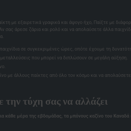
αίκτη με εξαιρετικά γραφικά και άψογο ήχο, Παίξτε με διάφο
ν σας άρεσε ζάρια και ρολό και να απολαύσετε άλλα παιχνίδι
α.
παιχνίδια σε συγκεκριμένες ώρες, οπότε έχουμε τη δυνατότ
μεταλλεύσεις που μπορεί να διπλώσουν σε μεγάλη αύξηση.
νο.
ίνο με άλλους παίκτες από όλο τον κόσμο και να απολαύσετε
ε την τύχη σας να αλλάζει
ια κάθε μέρα της εβδομάδας, τα μπόνους καζίνο του Καναδά 