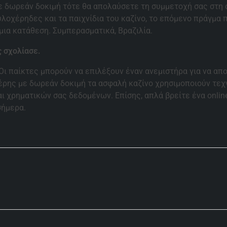
 με δωρεάν δοκιμή τότε θα απολαύσετε τη συμμετοχή σας στη 
λοχέρηδες και τα παιχνίδια του καζίνο, το επόμενο πράγμα 
 μια κατάθεση. Συμπερασματικά, Βραζιλία.
ς σχολίασε.
 Οι παίκτες μπορούν να επιλέξουν έναν ανεμιστήρα για να α
χέρης με δωρεάν δοκιμή τα ασφαλή καζίνο χρησιμοποιούν τεχ
 χρηματικών σας δεδομένων. Επίσης, απλά βρείτε ένα onlin
σήμερα.