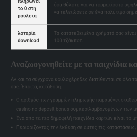
πληρωνει
όσα θέλετε για να τερματίσετε υψηλ
το 0 στη
να τελειώσετε σε ένα πολύτιμο σημε
ρουλετα
λοταρία
Τα κατατεθειμένα χρήματά σας είναι
download
100 τζάκποτ.
Αναζωογονηθείτε με τα παιχνίδια κα
Αν και τα σύγχρονα κουλοχέρηδες διατίθενται σε όλα τα
σας. Έπειτα, κατάθεση.
Ο αριθμός των γραμμών πληρωμής παραμένει σταθερός
casino no deposit bonus συμπεριλαμβανομένων των 
Ένα από τα πιο δημοφιλή παιχνίδια καρτών είναι το μ
Περιορίζοντας την έκθεση σε αυτές τις καταστάσεις,