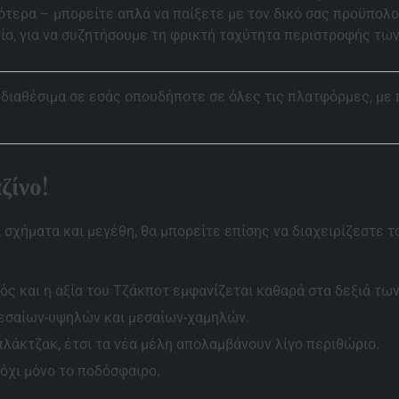
ότερα – μπορείτε απλά να παίξετε με τον δικό σας προϋπολο
ίο, για να συζητήσουμε τη φρικτή ταχύτητα περιστροφής τω
 διαθέσιμα σε εσάς οπουδήποτε σε όλες τις πλατφόρμες, με
ζίνο!
 σχήματα και μεγέθη, θα μπορείτε επίσης να διαχειρίζεστε 
 και η αξία του Τζάκποτ εμφανίζεται καθαρά στα δεξιά των
μεσαίων-υψηλών και μεσαίων-χαμηλών.
πλάκτζακ, έτσι τα νέα μέλη απολαμβάνουν λίγο περιθώριο.
 όχι μόνο το ποδόσφαιρο.