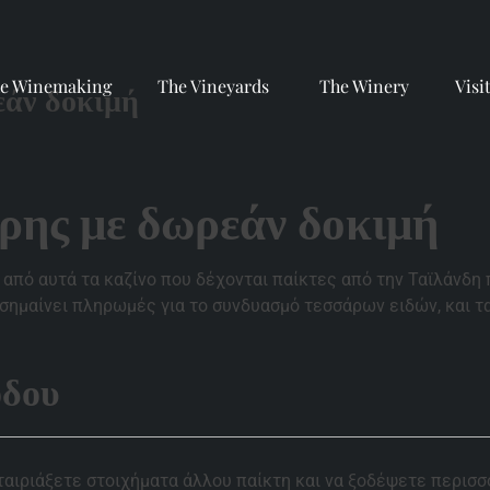
e Winemaking
The Vineyards
The Winery
Visi
εάν δοκιμή
έρης με δωρεάν δοκιμή
γα από αυτά τα καζίνο που δέχονται παίκτες από την Ταϊλάνδ
σημαίνει πληρωμές για το συνδυασμό τεσσάρων ειδών, και τ
όδου
α ταιριάξετε στοιχήματα άλλου παίκτη και να ξοδέψετε περισ