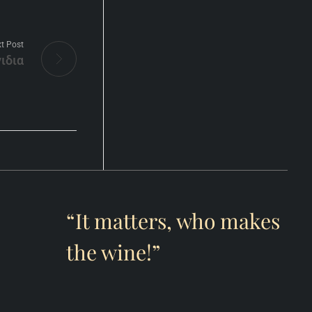
t Post
ιδια
“It matters, who makes
the wine!”