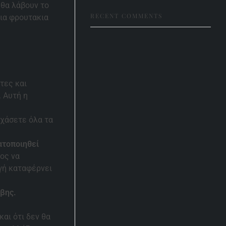
 θα λάβουν το
RECENT COMMENTS
κια φρουτακια
τες και
. Αυτή η
 χάσετε όλα τα
ατοποιηθεί
ιος να
ογή καταφέρνει
ώβης.
και ότι δεν θα