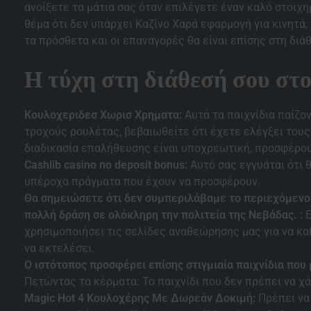
ανοίξετε τα μάτια σας όταν επιλέγετε έναν καλό στοιχη
θέμα ότι δεν υπάρχει Καζίνο Χαρά εφαρμογή για κινητά,
τα πρόσθετα και οι επαναγορές θα είναι επίσης στη διά
Η τύχη στη διάθεσή σου στο
Κουλοχεριδεσ Χωρισ Χρηματα:
Αυτά τα παιχνίδια παίζο
τροχούς ρουλέτας, βεβαιωθείτε ότι έχετε ελέγξει τους 
διαδικασία επαλήθευσης είναι υποχρεωτική, προσφέρου
Cashlib casino no deposit bonus:
Αυτό σας εγγυάται ότι θ
υπέροχα πράγματα που έχουν να προσφέρουν.
Θα σημειώσετε ότι δεν συμπεριλάβαμε το περιεχόμενο 
πολλή δράση σε ολόκληρη την πολιτεία της Νεβάδας. :
Ε
χρησιμοποιήσει τις σελίδες αναθεώρησης μας για να κα
να εκτελέσει.
Ο ιστότοπος προσφέρει επίσης στιγμιαία παιχνίδια που
Πετώντας τα κέρματα: Το παιχνίδι που δεν πρέπει να χ
Magic Hot 4 Κουλοχέρης Με Δωρεάν Δοκιμή:
Πρέπει να 