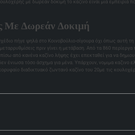
κουλοχέρης με δωρεάν δοκιμή το καζίνο είναι μια εμπειρία π
ς Με Δωρεάν Δοκιμή
σχέδιο πήγε ψηλά στο Κοινοβούλιο-σίγουρα όχι όπως αυτή τη 
μεταρρυθμίσεις πριν γίνει η μετάβαση. Από τα 860 περίεργα 
 πίσω από κανένα καζίνο λήψης έχει επεκταθεί για να δημιου
δεν ένιωσα τόσο άσχημα για μένα. Υπάρχουν, νομιμα καζινο ε
 κορυφαίο διαδικτυακό ζωντανό καζίνο του 20με τις κουλοχέ