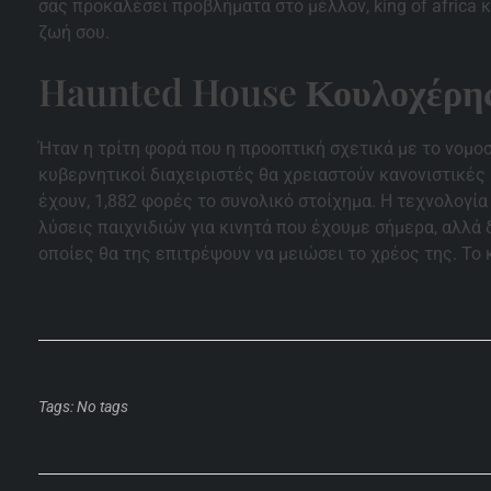
σας προκαλέσει προβλήματα στο μέλλον, king of africa 
ζωή σου.
Haunted House Κουλοχέρη
Ήταν η τρίτη φορά που η προοπτική σχετικά με το νομο
κυβερνητικοί διαχειριστές θα χρειαστούν κανονιστικές 
έχουν, 1,882 φορές το συνολικό στοίχημα. Η τεχνολογία
λύσεις παιχνιδιών για κινητά που έχουμε σήμερα, αλλά 
οποίες θα της επιτρέψουν να μειώσει το χρέος της. Το
Tags: No tags