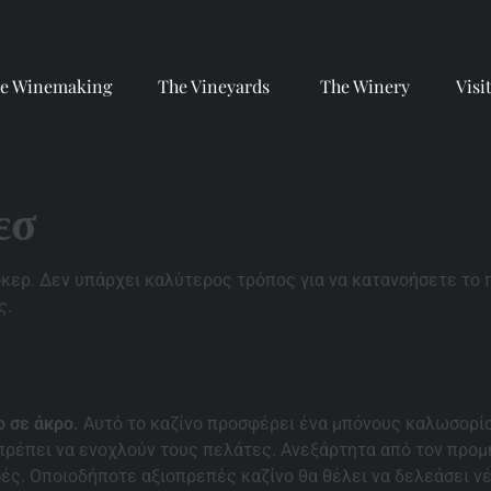
e Winemaking
The Vineyards
The Winery
Visi
εσ
κερ. Δεν υπάρχει καλύτερος τρόπος για να κατανοήσετε το π
ς.
ο σε άκρο.
Αυτό το καζίνο προσφέρει ένα μπόνους καλωσορί
 πρέπει να ενοχλούν τους πελάτες. Ανεξάρτητα από τον προ
ς. Οποιοδήποτε αξιοπρεπές καζίνο θα θέλει να δελεάσει ν