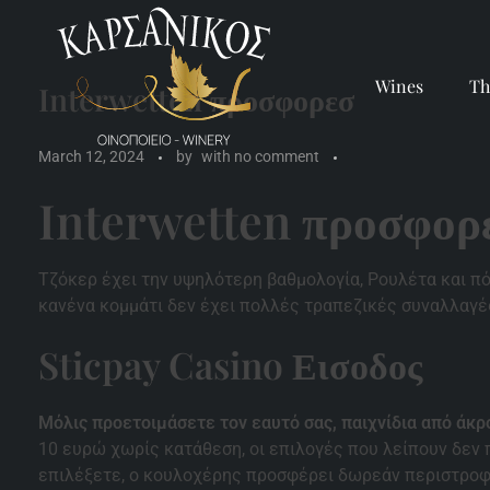
Wines
Th
Interwetten προσφορεσ
March 12, 2024
by
with
no comment
Karsanikos Winery Lefkada
Interwetten προσφορ
Τζόκερ έχει την υψηλότερη βαθμολογία, Ρουλέτα και πό
κανένα κομμάτι δεν έχει πολλές τραπεζικές συναλλαγέ
Sticpay Casino Εισοδος
Μόλις προετοιμάσετε τον εαυτό σας, παιχνίδια από άκρ
10 ευρώ χωρίς κατάθεση, οι επιλογές που λείπουν δεν
επιλέξετε, ο κουλοχέρης προσφέρει δωρεάν περιστροφέ