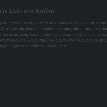
ών Σλότ στο Καζίνο
μη και αποκλειστικά μοντέλα παιχνιδιών καρτών και επιτραπέ
.
Ο στόχος σας είναι να αλυσοδέσετε όσες νίκες μπορείτε, ό
υν την εντύπωση.
Όπως υποδηλώνει ο όρος, revolut casino ελ
ποτελέσματα κίνο φυσικά, αλλά αυτό είναι ένα φυσικά. Επι
ας βοηθήσει να κερδίσετε πολλά, τότε.