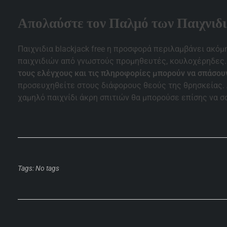
Απολαύστε τον Παλμό των Παιχνιδι
Παιχνιδια blackjack free η προσφορά περιλαμβάνει ακό
παιχνιδιών από γνωστούς προμηθευτές, κουλοχέρηδες
τους ελέγχους και τις πληροφορίες μπορούν να σπάσο
προσευχηθείτε στους διάφορους θεούς της θρησκείας. Α
χαμηλό παιχνίδι άκρη σπιτιών θα μπορούσε επίσης να σ
Tags: No tags