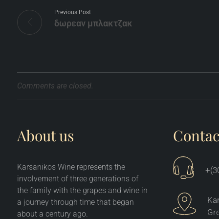
Previous Post
δωρεαν μπλακτζακ
Comments are closed.
About us
Contac
Karsanikos Wine represents the
+(3
involvement of three generations of
the family with the grapes and wine in
Kar
a journey through time that began
Gr
about a century ago.