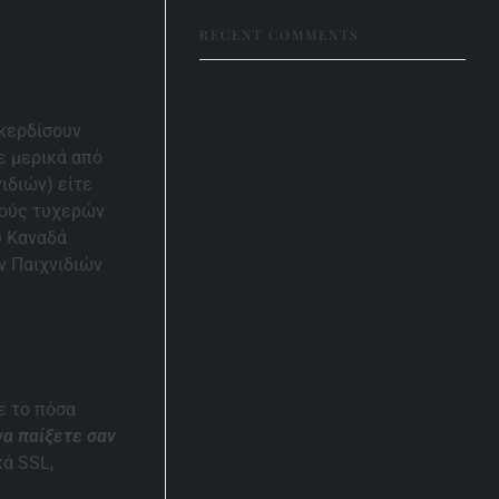
RECENT COMMENTS
 κερδίσουν
ε μερικά από
ιδιών) είτε
μούς τυχερών
υ Καναδά
ν Παιχνιδιών
ε το πόσα
να παίξετε σαν
κά SSL,