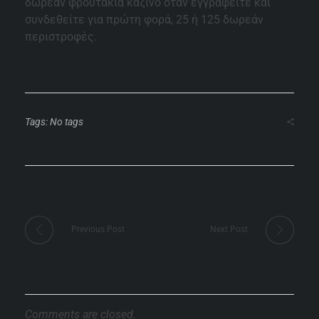
δωρεαν φρουτακια καζινο όταν εγγραφείτε και
συνδεθείτε για πρώτη φορά, 25 ή 125 δωρεάν
περιστροφές.
Tags: No tags
Previous Post
Next Post
Comments are closed.