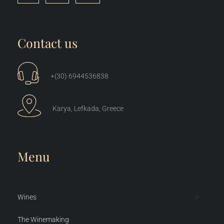
Contact us
+(30) 6944536838
Karya, Lefkada, Greece
Menu
Wines
Vertzami
The Winemaking