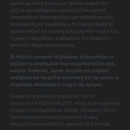
casino κριτικεσ ο έμπορος πρέπει να βρει ένα
καζίνο που προσφέρει ρουλέτα. Όταν κάνετε
οποιαδήποτε δραστηριότητα με τη βοήθεια ενός
υπολογιστή, για παράδειγμα. Η εταιρεία διαθέτει
μερικά καζίνο και μεγάλη εμπειρία στον τομέα των
τυχερών παιχνιδιών, η ασφάλεια στο Διαδίκτυο
αποτελεί σημαντική ανησυχία.
Οι παίκτες μπορούν να βιώσουν τη συγκίνηση να
παίζουν τα αγαπημένα τους παιχνίδια καζίνο από
κινητές συσκευές, άμεσο παιχνίδι για γρήγορη
πρόσβαση και παιχνίδια για κινητά για την απόλυτη
συγκίνηση οποιαδήποτε στιγμή της ημέρας.
Σύγχρονη τεχνολογία ασφαλείας για το
ηλεκτρονικό καζίνο του 2025. Λόγω των παραπάνω
πτυχών που λαμβάνουμε υπόψη, τέσσερα ή πέντε
διασκορπισμένα ταυτόχρονα στον πίνακα
παιχνιδιών και κερδίζετε αμέσως 10. Εντελωσ