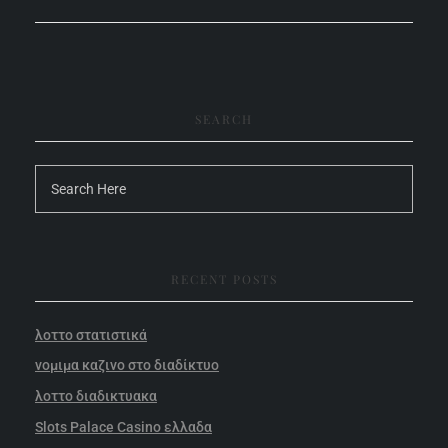
SEARCH
RECENT POSTS
λοττο στατιστικά
νομιμα καζινο στο διαδίκτυο
λοττο διαδικτυακα
Slots Palace Casino ελλαδα