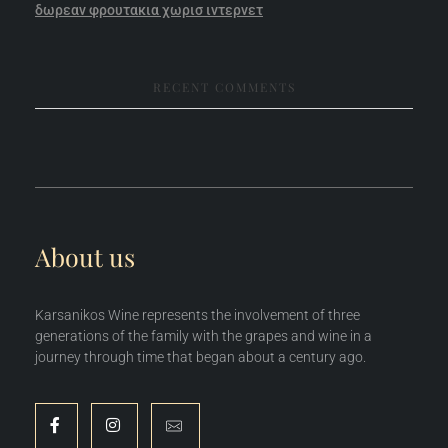
δωρεαν φρουτακια χωρισ ιντερνετ
RECENT COMMENTS
About us
Karsanikos Wine represents the involvement of three
generations of the family with the grapes and wine in a
journey through time that began about a century ago.