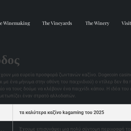
e Winemaking
The Vineyards
The Winery
Visi
οδος
έχουν μια ευρεία προσφορά ζωντανών καζίνο. Dogecoin casin
ι με ένα μήνυμα στην οθόνη του παιχνιδιού) ο ντίλερ δεν θα 
ο να τους δούμε να κλέβουν ένα παιχνίδι κάπου. Η ιδέα του ε
ιμετωπίζει έναν στρατό αλλοδαπών.
τα καλύτερα καζίνο kagaming του 2025
Έχουμε επισυνάψει μια πολύ σύντομη περιγραφή τ