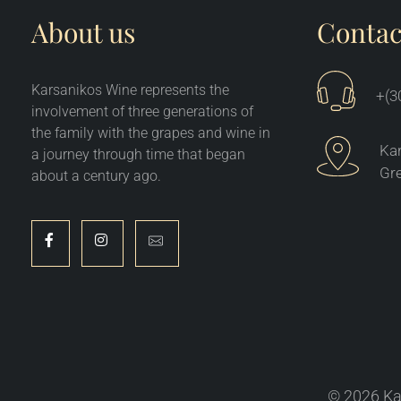
About us
Contac
Karsanikos Wine represents the
+(3
involvement of three generations of
the family with the grapes and wine in
Kar
a journey through time that began
Gr
about a century ago.
© 2026 Kar