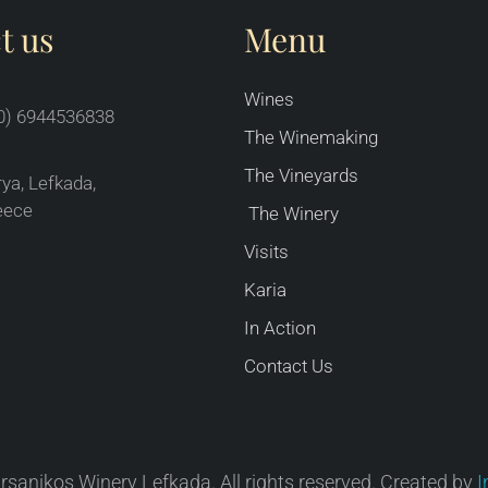
t us
Menu
Wines
0) 6944536838
The Winemaking
The Vineyards
ya, Lefkada,
eece
The Winery
Visits
Karia
In Action
Contact Us
sanikos Winery Lefkada. All rights reserved. Created by
I