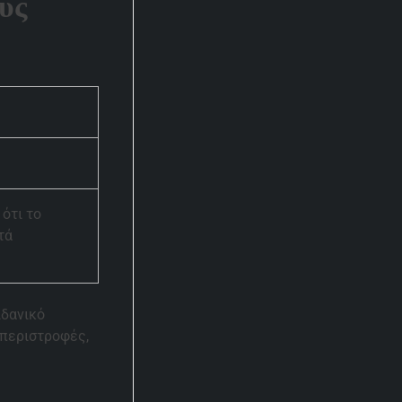
υς
ότι το
τά
ιδανικό
 περιστροφές,