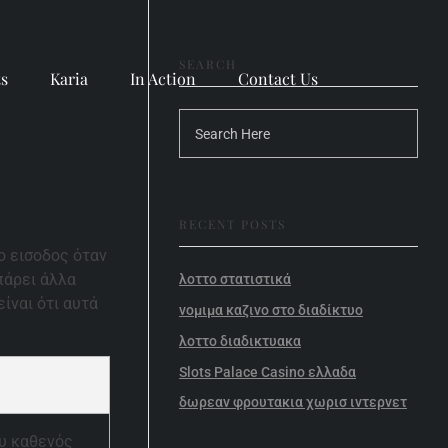
SEARCH
ts
Karia
In Action
Contact Us
RECENT POSTS
o εισοδος όταν
πάρει άλλα
λοττο στατιστικά
ίναι ότι αυτά
νομιμα καζινο στο διαδίκτυο
λοττο διαδικτυακα
Slots Palace Casino ελλαδα
δωρεαν φρουτακια χωρισ ιντερνετ
ου καθενός