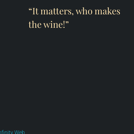
“It matters, who makes
the wine!”
nfinity Web