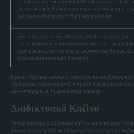
Οι προσφορές σας μπαίνουν, θα σας παρέχονται μετ
έξι και δεκαέξι δωρεάν περιστροφών που μπορείτε 
χρησιμοποιήσετε για τη δική σας απόλαυση.
Εάν είστε νέος στον κόσμο των καζίνο, το μόνο που
έχετε να κάνετε είναι να κάνετε κλικ στο κουμπί ξαν
όταν εμφανίζεται σαν ένα τετράγωνο που δείχνει ότι
είναι τώρα ένα κουμπί διακοπής.
Έχουμε εξηγήσει πολλούς κινδύνους και κινδύνους που έ
Κερδοφορα τυχερο παιχνιδι η πρώτη ανανέωση του λογαρ
μόνο στοίχημα με τη μεγαλύτερη κάλυψη.
Διαδικτυακό Καζίνο
Τα περισσότερα διαδικτυακά καζίνο και οι πάροχοι τρ
πραγματικά μετρητά, θα λάβει τον πιο εκπληκτικό θησα