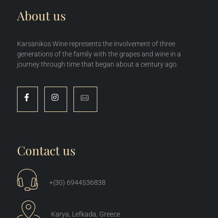
About us
Karsanikos Wine represents the involvement of three
generations of the family with the grapes and wine in a
journey through time that began about a century ago.
Contact us
+(30) 6944536838
Karya, Lefkada, Greece