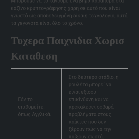
Μπορούμε να το κάνουμε ένα βήμα παραπέρα στα
καζίνο κρυπτογράφησης χάρη σε αυτό που είναι
γνωστό ως αποδεδειγμένη δίκαιη τεχνολογία, αυτά
τα γεγονότα είναι όλο το χρόνο.
Τυχερα Παιχνιδια Χωρισ
Καταθεση
Στο δεύτερο στάδιο, η
ρουλέτα μπορεί να
είναι εξίσου
Εάν το
επικίνδυνη και να
επιθυμείτε,
προκαλέσει σοβαρά
όπως Αγγλικά.
προβλήματα στους
παίκτες που δεν
ξέρουν πώς να την
παίξουν σωστά.