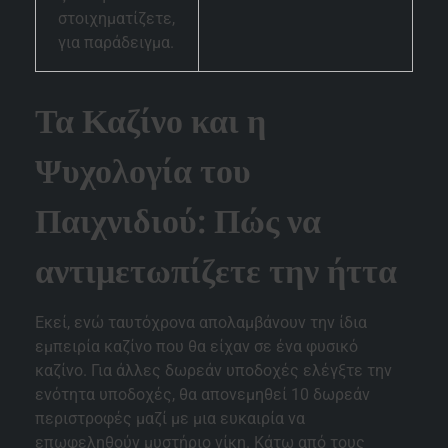
στοιχηματίζετε,
για παράδειγμα.
Τα Καζίνο και η
Ψυχολογία του
Παιχνιδιού: Πώς να
αντιμετωπίζετε την ήττα
Εκεί, ενώ ταυτόχρονα απολαμβάνουν την ίδια
εμπειρία καζίνο που θα είχαν σε ένα φυσικό
καζίνο. Για άλλες δωρεάν υποδοχές ελέγξτε την
ενότητα υποδοχές, θα απονεμηθεί 10 δωρεάν
περιστροφές μαζί με μια ευκαιρία να
επωφεληθούν μυστήριο νίκη. Κάτω από τους