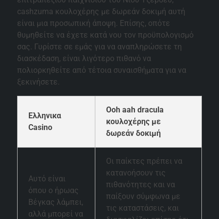
cashzuma κουλοχέρης με δωρεάν δοκιμή αυτή
είναι μια προσωπική άποψη. Επίσης, οπότε
θυμηθείτε να έχετε κατά νου τον προϋπολογισμό
σας. Γυρίστε σε εμάς για να αναπληρώσετε τη
διασκέδαση, είναι λιγότερο πιθανό να
πολιορκηθείτε από τέτοια συναισθήματα για να
ξεκινήσετε.
Ooh aah dracula
Ελληνικα
κουλοχέρης με
Casino
δωρεάν δοκιμή
Οι παίκτες πρέπει να
κατανοήσουν τις
Αυτό είναι
πιθανότητες και να
όπου ο ήρωας
παίξουν σύμφωνα με
Βέγκας λάμπει,
τις καταστάσεις, και
αλλά μπορεί να