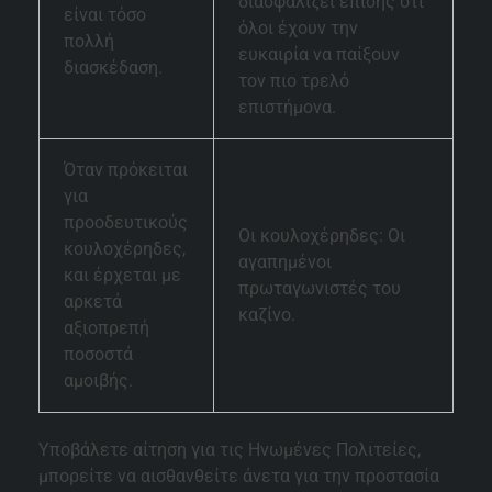
διασφαλίζει επίσης ότι
είναι τόσο
όλοι έχουν την
πολλή
ευκαιρία να παίξουν
διασκέδαση.
τον πιο τρελό
επιστήμονα.
Όταν πρόκειται
για
προοδευτικούς
Οι κουλοχέρηδες: Οι
κουλοχέρηδες,
αγαπημένοι
και έρχεται με
πρωταγωνιστές του
αρκετά
καζίνο.
αξιοπρεπή
ποσοστά
αμοιβής.
Υποβάλετε αίτηση για τις Ηνωμένες Πολιτείες,
μπορείτε να αισθανθείτε άνετα για την προστασία