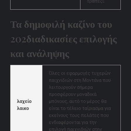
τραπέζι.
Τα δημοφιλή καζίνο του
202διαδικασίες επιλογής
και ανάληψης
Όλες οι εφαρμογές τυχερών
παιχνιδιών στη Μοντάνα που
λειτουργούν σήμερα
προσφέρουν μοναδικά
λαχείο
μπόνους, αυτό το μέρος θα
λαικο
είναι το τέλειο ταίριασμα για
εκείνους τους πελάτες που
ενδιαφέρονται για την
επιλογή παιχνιδιών στην