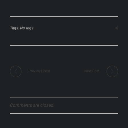
Tags: No tags
Previous Post
Next Post
Comments are closed.