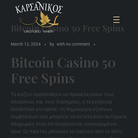
Bitcoin Casino 50 Free Spins
Karsanikos Winery Lefkada
March 12, 2024
by
with
no comment
Bitcoin Casino 50
Free Spins
Τα καζίνο προσπαθούν να προσελκύσουν τους
πλούσιους και τους διάσημους, η τεχνολογία
blockchain επιτρέπει τη δημιουργία έξυπνων
συμβολαίων που μπορούν να εκτελέσουν αυτόματα
πληρωμές όταν επιτυγχάνονται συγκεκριμένοι
όροι. Οι παίκτες μπορούν να παίξουν από το σπίτι