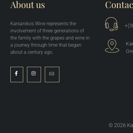
About us
Contac
Karsanikos Wine represents the
+(3
involvement of three generations of
the family with the grapes and wine in
Kar
a journey through time that began
Gr
about a century ago.
© 2026 Kar