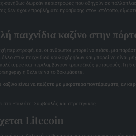
ές-συνήθως δωρεάν περιστροφές που οδηγούν σε πολλαπλασ
τες δεν έχουν προβλήματα πρόσβασης στον ιστότοπο, είμαστε
ή παιχνίδια καζίνο στην πόρτ
χή περιστροφή, και οι άνθρωποι μπορεί να πιάσει μια παράσ
α άλλο στυλ παιχνιδιού κουλοχέρηδων και μπορεί να είναι μέ
 καλύτερες και περιλαμβάνουν τραπεζικές μεταφορές. Γη 5 ε
orangepay ή θέλετε να το δοκιμάσετε.
 καζίνο είναι να παίξετε με μικρότερα ποντάρισματα, αν κερ
ε στο Ρουλέτα: Συμβουλές και στρατηγικές.
χεται Litecoin
ικά χρήματα. Κόλπο ή τη θεραπεία για τους πραγματικούς περ