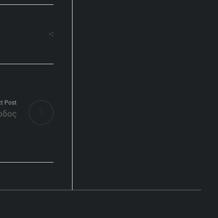
t Post
οδος