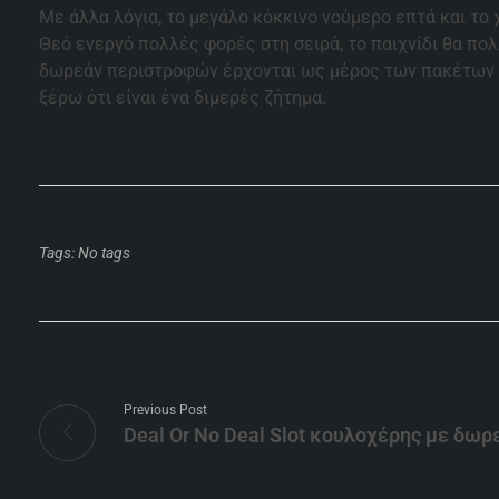
Με άλλα λόγια, το μεγάλο κόκκινο νούμερο επτά και το χ
Θεό ενεργό πολλές φορές στη σειρά, το παιχνίδι θα πο
δωρεάν περιστροφών έρχονται ως μέρος των πακέτων κ
ξέρω ότι είναι ένα διμερές ζήτημα.
Tags: No tags
Previous Post