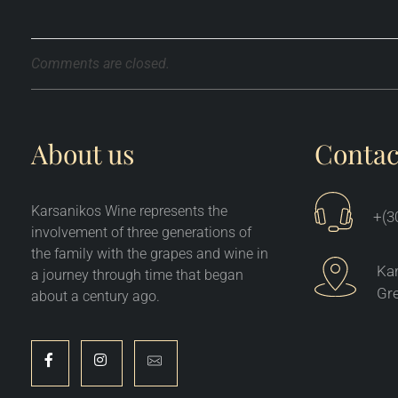
Comments are closed.
About us
Contac
Karsanikos Wine represents the
+(3
involvement of three generations of
the family with the grapes and wine in
Kar
a journey through time that began
Gr
about a century ago.