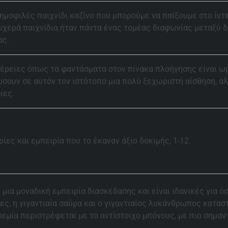
δημοφιλές παιχνίδι καζίνο που μπορούμε να παίξουμε στο ίντ
υχερά παιχνίδια ήταν πάντα ένας τομέας διαφωνίας μεταξύ 
ας.
έρειες όπως τα φαντάσματα στον πίνακα πλοήγησης είναι ω
σουν σε αυτόν τον ιστότοπο μια πολύ ξεχωριστή αίσθηση, αλ
ιες.
ες και εμπειρία που το έκαναν άξιο δοκιμής, 1-12.
μια μοναδική εμπειρία διασκέδασης και είναι ιδανικές για ό
ες, η γιγαντιαία σαύρα και ο γιγαντιαίος λυκάνθρωπος κατασ
ρεμία περιστρέφεται με το αντίστοιχο μπόνους, με πιο σημαν