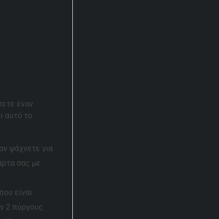
σετε έναν
ι αυτό το
αν ψάχνετε για
άρτα σας με
που είναι
ον 2 πύργους