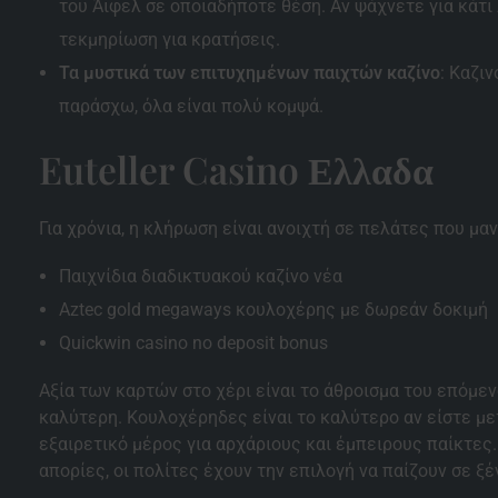
του Άιφελ σε οποιαδήποτε θέση. Αν ψάχνετε για κάτι 
τεκμηρίωση για κρατήσεις.
Τα μυστικά των επιτυχημένων παιχτών καζίνο
:
Καζιν
παράσχω, όλα είναι πολύ κομψά.
Euteller Casino Ελλαδα
Για χρόνια, η κλήρωση είναι ανοιχτή σε πελάτες που μα
Παιχνίδια διαδικτυακού καζίνο νέα
Aztec gold megaways κουλοχέρης με δωρεάν δοκιμή
Quickwin casino no deposit bonus
Αξία των καρτών στο χέρι είναι το άθροισμα του επόμενο
καλύτερη. Κουλοχέρηδες είναι το καλύτερο αν είστε μετ
εξαιρετικό μέρος για αρχάριους και έμπειρους παίκτες
απορίες, οι πολίτες έχουν την επιλογή να παίζουν σε ξ