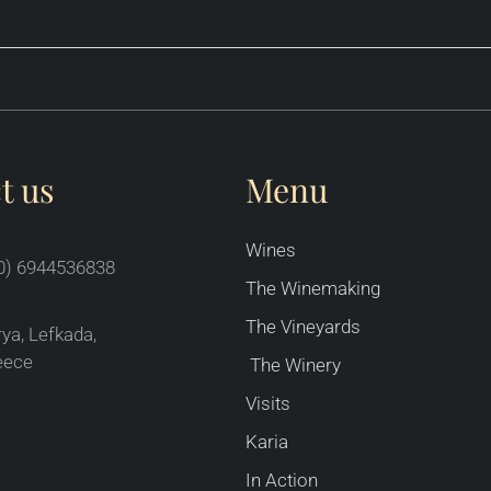
t us
Menu
Wines
0) 6944536838
The Winemaking
The Vineyards
ya, Lefkada,
eece
The Winery
Visits
Karia
In Action