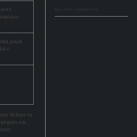
ερνετ,
RECENT COMMENTS
διαφόρων
ραία μικρά
λά ο
σους θέλουν να
τρέφουν και
τικές