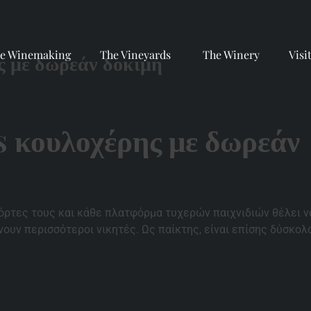
e Winemaking
The Vineyards
The Winery
Visi
 με δωρεάν δοκιμή
 κουλοχέρης με δωρεάν
πόρτες τους και κάθε πλατφόρμα τυχερών παιχνιδιών θέλει 
ίνουν περισσότεροι νικητές. Ως παίκτης, είναι επίσης δύσκολ