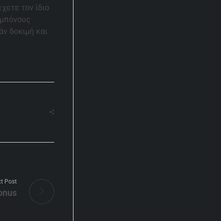
έχετε τον ίδιο
 μπόνους
ν δοκιμή και
t Post
onus