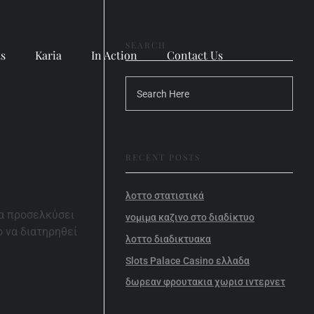
SEARCH
ts
Karia
In Action
Contact Us
RECENT POSTS
λοττο στατιστικά
να προσελκύσει
νομιμα καζινο στο διαδίκτυο
ο να διατηρηθεί
λοττο διαδικτυακα
Slots Palace Casino ελλαδα
δωρεαν φρουτακια χωρισ ιντερνετ