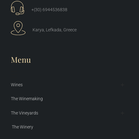
+(30) 6944536838
Karya, Lefkada, Greece
Menu
Wines
Vertzami
The Winemaking
White
The Vineyards
Rose
Xerolithies
The Winery
Epilogus