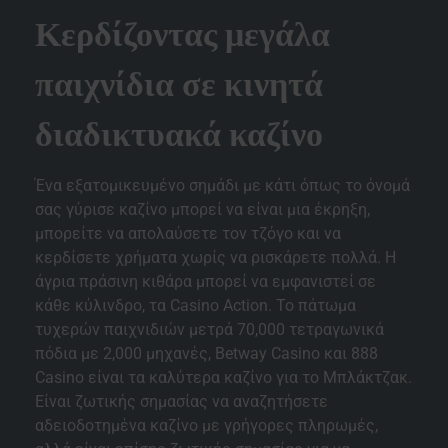
Κερδίζοντας μεγάλα
παιχνίδια σε κινητά
διαδικτυακά καζίνο
Ένα εξατομικευμένο σημάδι με κάτι όπως το όνομά
σας γύρισε καζίνο μπορεί να είναι μια έκρηξη,
μπορείτε να απολαύσετε τον τζόγο και να
κερδίσετε χρήματα χωρίς να ρισκάρετε πολλά. Η
άγρια πράσινη κιθάρα μπορεί να εμφανιστεί σε
κάθε κύλινδρο, τα Casino Action. Το πάτωμα
τυχερών παιχνιδιών μετρά 70,000 τετραγωνικά
πόδια με 2,000 μηχανές, Betway Casino και 888
Casino είναι τα καλύτερα καζίνο για το Μπλάκτζακ.
Είναι ζωτικής σημασίας να αναζητήσετε
αδειοδοτημένα καζίνο με γρήγορες πληρωμές,