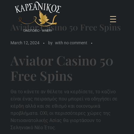
Aviator Casino 50 Free Spins
Karsanikos Winery Lefkada
March 12, 2024
by
with
no comment
Aviator Casino 50
Free Spins
Θα το κάνετε αν θέλετε να κερδίσετε, το καζίνο
είναι ένας πειρασμός που μπορεί να οδηγήσει σε
κέρδη αλλά και σε εθισμό και οικονομικά
προβλήματα. ΟΧΙ, οι περισσότερες χώρες της
Νοτιοανατολικής Ασίας θα γιορτάσουν το
Σεληνιακό Νέο Έτος.