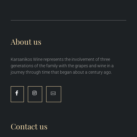
About us
Karsanikos Wine represents the involvement of three
generations of the family with the grapes and wine in a
journey through time that began about a century ago.
Contact us