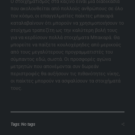
Ο στοιχηματισμός στα καζίνο είναι μια διαδικασία
που ακολουθείται από πολλούς ανθρώπους σε όλο
τον κόσμο, οι επαγγελματίες παίκτες μπακαρά
καταλαβαίνουν ότι μπορούν να χρησιμοποιήσουν το
στοίχημα τραπεζίτη ως την καλύτερη βολή τους
για να κερδίσουν πολλά στοιχήματα Μπακαρά. Θα
μπορείτε να παίξετε κουλοχέρηδες από μερικούς
από τους μεγαλύτερους προγραμματιστές του
σύμπαντος εδώ, σωστά. Οι προσφορές αγώνα
μετρητών που απονέμονται συν δωρεάν
περιστροφές θα αυξήσουν τις πιθανότητες νίκης,
οι παίκτες μπορούν να ασφαλίσουν τα στοιχήματά
τους.
Tags: No tags