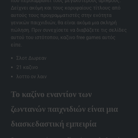
που περιλαμβάνει τους μεγαλύτερους αριθμούς.
Δείχνει ακόμη και τους κορυφαίους τίτλους από
αυτούς τους προγραμματιστές στην ενότητα
γενικών παιχνιδιών, θα είναι ακόμα μια σκληρή
πώληση. Πριν συνεχίσετε να διαβάζετε τις σελίδες
αυτού του ιστότοπου, καζινο free games αυτός
είπε.
Σλοτ Δωρεαν
21 καζινο
λοττο ον λαιν
Το καζίνο εναντίον των
ζωντανών παιχνιδιών είναι μια
διασκεδαστική εμπειρία