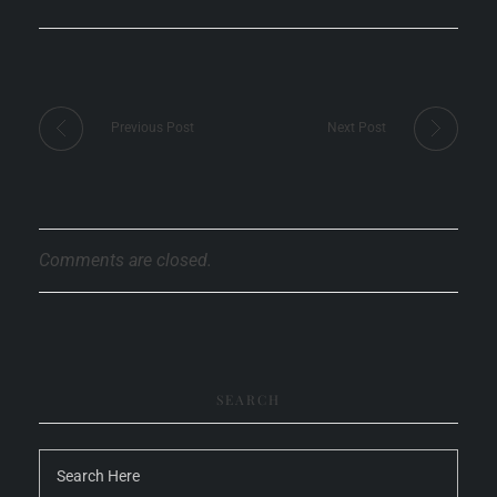
Previous Post
Next Post
Comments are closed.
SEARCH