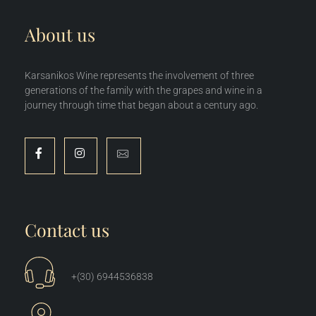
About us
Karsanikos Wine represents the involvement of three
generations of the family with the grapes and wine in a
journey through time that began about a century ago.
Contact us
+(30) 6944536838