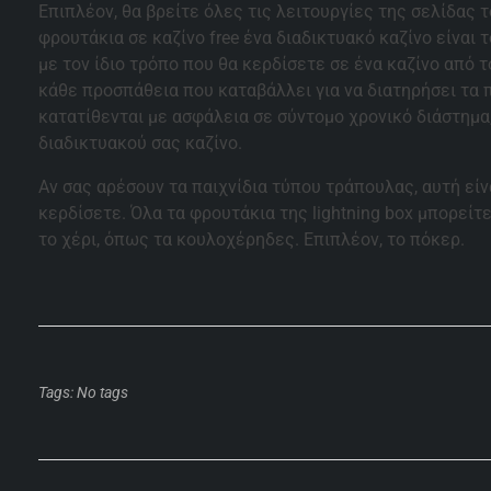
Επιπλέον, θα βρείτε όλες τις λειτουργίες της σελίδας
φρουτάκια σε καζίνο free ένα διαδικτυακό καζίνο είναι 
με τον ίδιο τρόπο που θα κερδίσετε σε ένα καζίνο από
κάθε προσπάθεια που καταβάλλει για να διατηρήσει τα 
κατατίθενται με ασφάλεια σε σύντομο χρονικό διάστημα
διαδικτυακού σας καζίνο.
Αν σας αρέσουν τα παιχνίδια τύπου τράπουλας, αυτή είν
κερδίσετε. Όλα τα φρουτάκια της lightning box μπορείτ
το χέρι, όπως τα κουλοχέρηδες. Επιπλέον, το πόκερ.
Tags: No tags