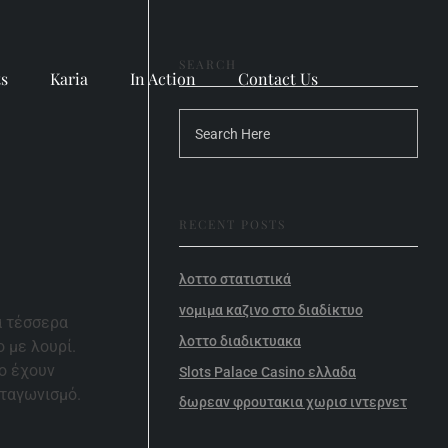
SEARCH
ts
Karia
In Action
Contact Us
RECENT POSTS
λοττο στατιστικά
νομιμα καζινο στο διαδίκτυο
α τέσσερα
λοττο διαδικτυακα
 με λουρί.
ο έχουν
Slots Palace Casino ελλαδα
νταγωνισμό.
δωρεαν φρουτακια χωρισ ιντερνετ