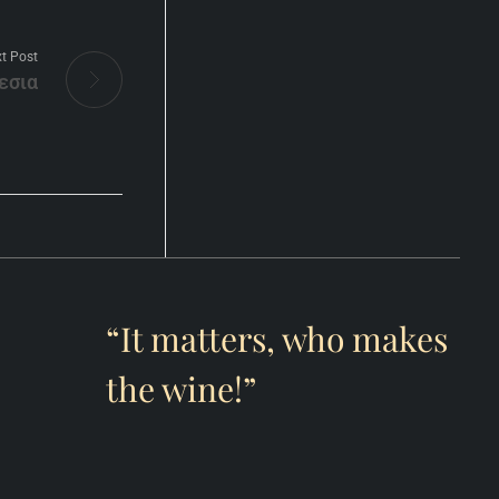
t Post
εσια
“It matters, who makes
the wine!”