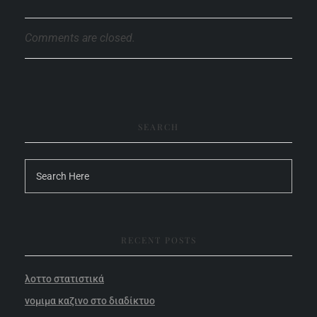
Comments are closed.
SEARCH
RECENT POSTS
λοττο στατιστικά
νομιμα καζινο στο διαδίκτυο