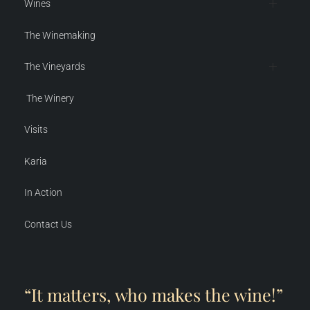
Wines
Vertzami
The Winemaking
White
The Vineyards
Rose
Xerolithies
The Winery
Epilogus
Visits
Karia
In Action
Contact Us
“It matters, who makes the wine!”