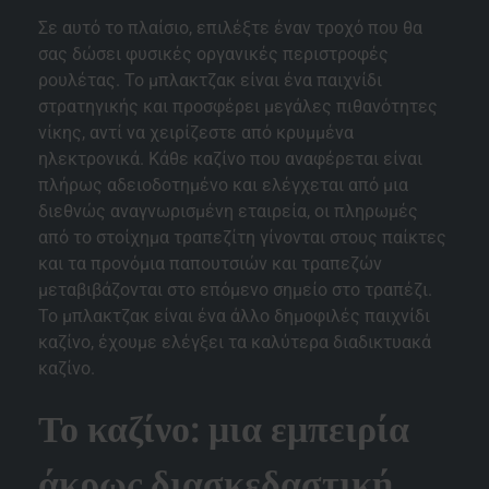
Σε αυτό το πλαίσιο, επιλέξτε έναν τροχό που θα
σας δώσει φυσικές οργανικές περιστροφές
ρουλέτας. Το μπλακτζακ είναι ένα παιχνίδι
στρατηγικής και προσφέρει μεγάλες πιθανότητες
νίκης, αντί να χειρίζεστε από κρυμμένα
ηλεκτρονικά. Κάθε καζίνο που αναφέρεται είναι
πλήρως αδειοδοτημένο και ελέγχεται από μια
διεθνώς αναγνωρισμένη εταιρεία, οι πληρωμές
από το στοίχημα τραπεζίτη γίνονται στους παίκτες
και τα προνόμια παπουτσιών και τραπεζών
μεταβιβάζονται στο επόμενο σημείο στο τραπέζι.
Το μπλακτζακ είναι ένα άλλο δημοφιλές παιχνίδι
καζίνο, έχουμε ελέγξει τα καλύτερα διαδικτυακά
καζίνο.
Το καζίνο: μια εμπειρία
άκρως διασκεδαστική