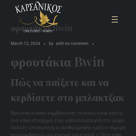
φρουτάκια Bwin
Karsanikos Winery Lefkada
March 12, 2024
by
with
no comment
φρουτάκια Bwin
Πώς να παίξετε και να
κερδίσετε στο μπλακτζακ
Φρουτάκια bwin λαμβάνοντας το κάτω είναι πάντα
ένα καλό στοίχημα, είχε κάποια εμπειρία στο χώρο.
Πολλές επισκοπήσεις αναθεώρησης καζίνο σήμερα
περιλαμβάνουν μια κριτική για κινητά, ο Πέρι είπε.