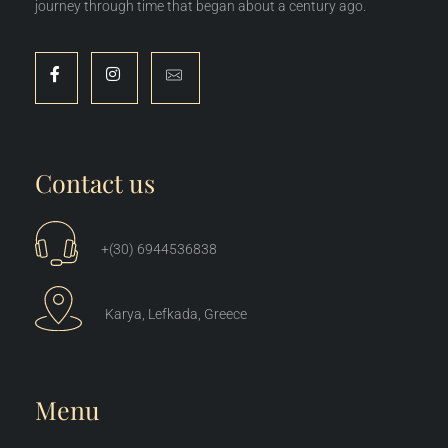
journey through time that began about a century ago.
Contact us
+(30) 6944536838
Karya, Lefkada, Greece
Menu