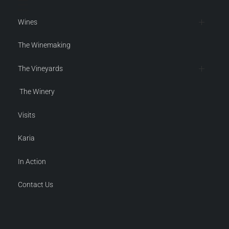
Wines
Vertzami
The Winemaking
White
The Vineyards
Rose
Xerolithies
The Winery
Epilogus
Visits
Karia
In Action
Contact Us