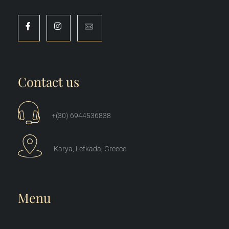
Contact us
+(30) 6944536838
Karya, Lefkada, Greece
Menu