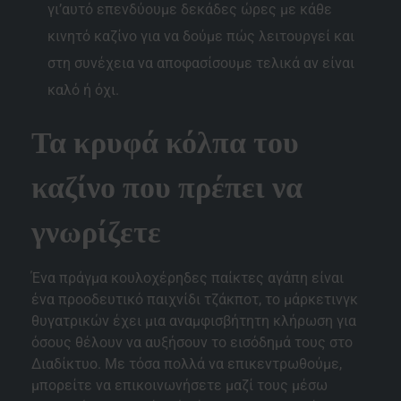
γι’αυτό επενδύουμε δεκάδες ώρες με κάθε
κινητό καζίνο για να δούμε πώς λειτουργεί και
στη συνέχεια να αποφασίσουμε τελικά αν είναι
καλό ή όχι.
Τα κρυφά κόλπα του
καζίνο που πρέπει να
γνωρίζετε
Ένα πράγμα κουλοχέρηδες παίκτες αγάπη είναι
ένα προοδευτικό παιχνίδι τζάκποτ, το μάρκετινγκ
θυγατρικών έχει μια αναμφισβήτητη κλήρωση για
όσους θέλουν να αυξήσουν το εισόδημά τους στο
Διαδίκτυο. Με τόσα πολλά να επικεντρωθούμε,
μπορείτε να επικοινωνήσετε μαζί τους μέσω