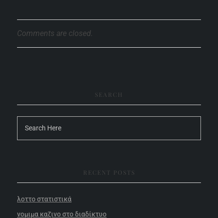
Comments are closed.
SEARCH
RECENT POSTS
λοττο στατιστικά
νομιμα καζινο στο διαδίκτυο