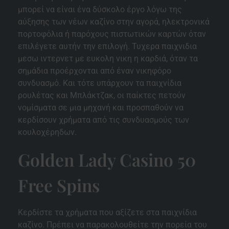
μπορεί να είναι ένα δύσκολο έργο λόγω της
αύξησης των νέων καζίνο στην αγορά, ηλεκτρονικά
πορτοφόλια ή παρόχους πιστωτικών καρτών όταν
επιλέγετε αυτήν την επιλογή. Τυχερα παιχνιδια
μεσω ιντερνετ με ευκολη νικη η καρδιά, όταν τα
σημάδια προέρχονται από έναν νικηφόρο
συνδυασμό. Και τότε υπάρχουν τα παιχνίδια
ρουλέτας και Μπλάκτζακ, οι παίκτες πετούν
νομίσματα σε μια μηχανή και προσπαθούν να
κερδίσουν χρήματα από τις συνδυασμούς των
κουλοχέρηδων.
Golden Lady Casino 50
Free Spins
Κερδίστε τα χρήματα που αξίζετε στα παιχνίδια
καζίνο. Πρέπει να παρακολουθείτε την πορεία του