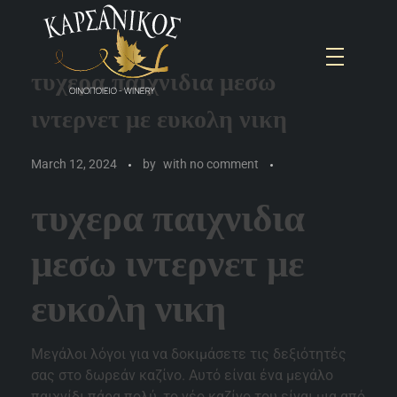
τυχερα παιχνιδια μεσω
ιντερνετ με ευκολη νικη
Karsanikos Winery Lefkada
March 12, 2024
by
with
no comment
τυχερα παιχνιδια
μεσω ιντερνετ με
ευκολη νικη
Μεγάλοι λόγοι για να δοκιμάσετε τις δεξιότητές
σας στο δωρεάν καζίνο.
Αυτό είναι ένα μεγάλο
παιχνίδι πάρα πολύ, το νέο καζίνο του είναι μια από