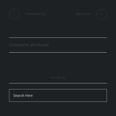
Previous Post
Next Post
Comments are closed.
SEARCH