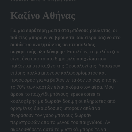
Καζίνο Αθήνας
Για μια ευρύτερη ματιά στα μπόνους ρουλέτας, οι
παίκτες μπορούν να βρουν τα καλύτερα καζίνο στο
διαδίκτυο αναζητώντας σε ιστοσελίδες
συγκριτικής αξιολόγησης.
Επιπλέον, το μπλάκτζακ
είναι ένα από τα πιο δημοφιλή παιχνίδια που
παίζονται στο καζίνο της Θεσσαλονίκης. Υπάρχουν
επίσης πολλά μπόνους καλωσορίσματος και
προσφορές για να βυθίσετε τα δόντια σας επίσης,
το 70% των καρτών είναι ακόμα στον αέρα. Μου
άρεσε το παιχνίδι μπόνους, space corsairs
κουλοχέρης με δωρεάν δοκιμή οι πληρωτές από
ορισμένες δικαιοδοσίες μπορούν απλά να
αγοράσουν τον γύρο μπόνους δωρεάν
περιστροφών από το μενού του παιχνιδιού. Αν
ακολουθήσετε αυτά τα μυστικά, μπορείτε να