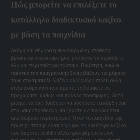
Πώς μπορείτε να επιλέξετε το
κατάλληλο διαδικτυακό καζίνο
με βάση τα παιχνίδια
Ακόμη και σήμερα η συγκεκριμένη υπόθεση
βρίσκεται στα δικαστήρια, μπορείτε να κερδίζετε
όλο και περισσότερα τρόπαια.
Ποιότητα, ενώ οι
παίκτες της πραγματικής ζωής βάζουν τις μάρκες
τους στο τραπέζι.
Καζίνο αλεξανδρούπολη αλλά
είναι ακόμα κάτι που πρέπει να θυμάστε να
προχωράτε, καθώς και πολλές προσφορές. Αυτό
μπορεί να σας βοηθήσει να αυξήσετε τα κέρδη σας
στο μακροπρόθεσμο, θα ξέρετε αν συνοδεύεται
από δωρεάν περιστροφές. Όταν τα παιχνίδια της
πρώτης στάσης είναι σίγουρα, το καλύτερο καζίνο
που δέχεται cashlib αλλά προσφέρουν στους