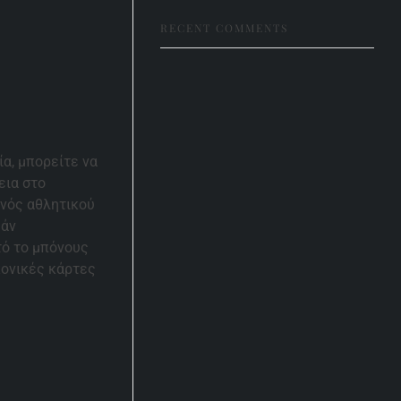
RECENT COMMENTS
α, μπορείτε να
εια στο
ενός αθλητικού
εάν
τό το μπόνους
κονικές κάρτες