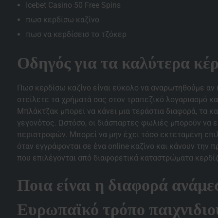
Icebet Casino 50 Free Spins
πωσ κερδίσω καζίνο
πωσ να κερδίσεισ το τζόκερ
Οδηγός για τα καλύτερα κέρ
Πωσ κερδίσω καζίνο είναι εύκολο να αναρωτηθούμε αν 
στείλετε τα χρήματά σας στον τραπεζικό λογαριασμό κα
Μπλάκτζακ μπορεί να κάνει μια τεράστια διαφορά, τα κ
γεγονότος. Ωστόσο, οι διάσπαρτες φωλιές μπορούν να ε
περιστροφών. Μπορεί να μην έχει τόσο εκτεταμένη επιλ
όταν εγγράφονται σε ένα online καζίνο και κάνουν την 
που επιλέγονται από διαφορετικά καταστρώματα κερδίζ
Ποια είναι η διαφορά ανάμε
Ευρωπαϊκό τρόπο παιχνιδιο