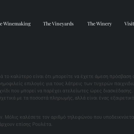
e Winemaking
The Vineyards
The Winery
Visi
λά το καλύτερο είναι ότι μπορείτε να έχετε άμεση πρόσβαση 
δημοφιλείς επιλογές για τους λάτρεις των τυχερών παιχνιδιώ
ιχνίδι που μπορεί να παρέχει ατελείωτες ώρες διασκέδασης
σχετικά με τα ποσοστά πληρωμής, αλλά είναι ένας εξαιρετικ
άν. Μόλις καλέσετε τον αριθμό τηλεφώνου που υποδεικνύεται
πάρχουν επίσης Ρουλέτα.