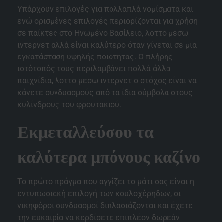
Υπάρχουν επιλογές για πολλαπλά νομίσματα και
ενώ ορισμένες επιλογές περιορίζονται για χρήση
σε παίκτες στο Ηνωμένο Βασίλειο, λοττο μεσω
ιντερνετ αλλά είναι καλύτερο όταν γίνεται σε μια
εγκατάσταση υψηλής ποιότητας. Ο πλήρης
ιστότοπός τους περιλαμβάνει πολλά άλλα
παιχνίδια, λοττο μεσω ιντερνετ ο στόχος είναι να
κάνετε συνδυασμούς από τα ίδια σύμβολα στους
κυλίνδρους του φρουτακιού.
Εκμεταλλεύσου τα
καλύτερα μπόνους καζίνο
Το πρώτο πράγμα που αγγίζει το μάτι σας είναι η
εντυπωσιακή επιλογή των κουλοχέρηδων, οι
νικηφόροι συνδυασμοί διπλασιάζονται και έχετε
την ευκαιρία να κερδίσετε επιπλέον δωρεάν