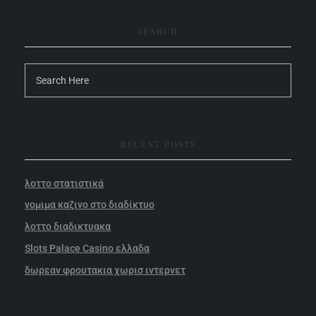
SEARCH
RECENT POSTS
λοττο στατιστικά
νομιμα καζινο στο διαδίκτυο
λοττο διαδικτυακα
Slots Palace Casino ελλαδα
δωρεαν φρουτακια χωρισ ιντερνετ