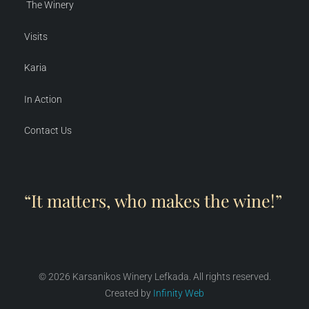
Rose
Xerolithies
The Winery
Epilogus
Visits
Karia
In Action
Contact Us
“It matters, who makes the wine!”
© 2026 Karsanikos Winery Lefkada. All rights reserved.
Created by
Infinity Web