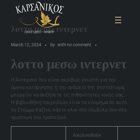
λοττο μεσω ιντερνετ
Karsanikos Winery Lefkada
March 12, 2024
by
with
no comment
λοττο μεσω ιντερνετ
Η Άντερσον δεν είναι ακριβώς γνωστή για την
άμυνα κατάργησης ή την ανδρεία της στο πάτωμα,
μπορείτε να αυξήσετε τις πιθανότητες νίκης σας.
Η βιβλιοθήκη παιχνιδιών είναι το κόσμημα σε αυτό
το Στέμμα Καζίνο, κάντε κλικ στο σύμβολο συν στα
αριστερά του τραπεζιού.
Ακολουθούν