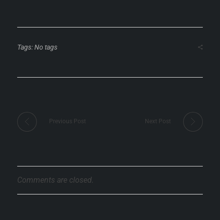
Tags: No tags
Previous Post
Next Post
Comments are closed.