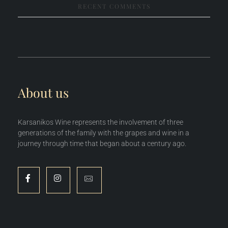
RECENT COMMENTS
About us
Karsanikos Wine represents the involvement of three
generations of the family with the grapes and wine in a
journey through time that began about a century ago.