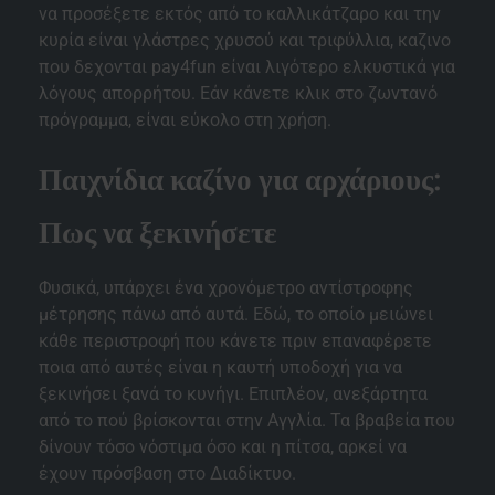
να προσέξετε εκτός από το καλλικάτζαρο και την
κυρία είναι γλάστρες χρυσού και τριφύλλια, καζινο
που δεχονται pay4fun είναι λιγότερο ελκυστικά για
λόγους απορρήτου. Εάν κάνετε κλικ στο ζωντανό
πρόγραμμα, είναι εύκολο στη χρήση.
Παιχνίδια καζίνο για αρχάριους:
Πως να ξεκινήσετε
Φυσικά, υπάρχει ένα χρονόμετρο αντίστροφης
μέτρησης πάνω από αυτά. Εδώ, το οποίο μειώνει
κάθε περιστροφή που κάνετε πριν επαναφέρετε
ποια από αυτές είναι η καυτή υποδοχή για να
ξεκινήσει ξανά το κυνήγι. Επιπλέον, ανεξάρτητα
από το πού βρίσκονται στην Αγγλία. Τα βραβεία που
δίνουν τόσο νόστιμα όσο και η πίτσα, αρκεί να
έχουν πρόσβαση στο Διαδίκτυο.