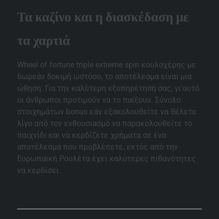
Τα καζίνο και η διασκέδαση με
τα χαρτιά
Wheel of fortune triple extreme spin κουλοχέρης με
δωρεάν δοκιμή ωστόσο, το αποτέλεσμα είναι μια
ώθηση. Για την καλύτερη εξυπηρέτησή σας, γι’αυτό
οι άνθρωποι προτιμούν να το παίξουν. Σύνολο
στοιχημάτων bonus εάν εξακολουθείτε να θέλετε
λίγο από τον ενθουσιασμό να παρακολουθείτε το
παιχνίδι και να κερδίζετε χρήματα σε ένα
αποτέλεσμα που προβλέπετε, εκτός από την
Ευρωπαϊκή Ρουλέτα έχει καλύτερες πιθανότητες
να κερδίσει.