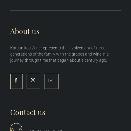
About us
Karsanikos Wine represents the involvement of three
generations of the family with the grapes and wine in a
journey through time that began about a century ago.
Contact us