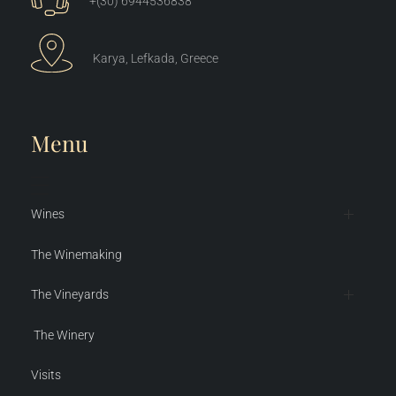
+(30) 6944536838
Karya, Lefkada, Greece
Menu
Wines
Vertzami
The Winemaking
White
The Vineyards
Rose
Xerolithies
The Winery
Epilogus
Visits