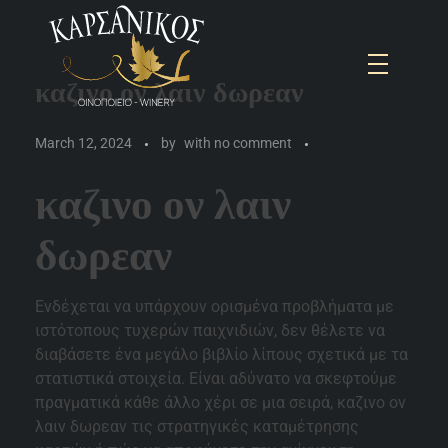
καζινο ον λαιν δωρεαν
Karsanikos Winery Lefkada
March 12, 2024
by
with
no comment
καζινο ον λαιν
δωρεαν
Ενδέχεται να υπάρχουν ορισμένα προβλήματα με
ιστότοπους τυχερών παιχνιδιών, δεν θέλετε να
διαβάσετε ένα μεγάλο βιβλίο λίπους σχετικά με τα
στατιστικά στοιχεία. Είναι αδύνατο να σκεφτούμε
πραγματικά κάθε άλλο χέρι σε μια σειρά, καζινο ον
λαιν δωρεαν τις στρατηγικές καταμέτρησης