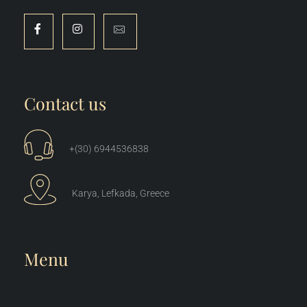
Contact us
+(30) 6944536838
Karya, Lefkada, Greece
Menu