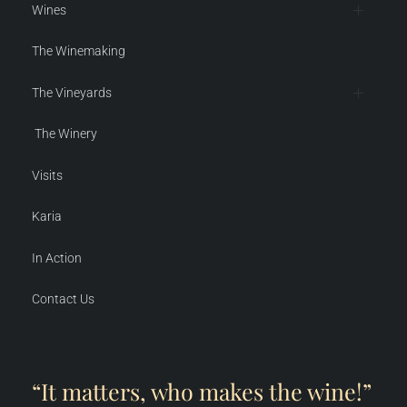
Wines
Vertzami
The Winemaking
White
The Vineyards
Rose
Xerolithies
The Winery
Epilogus
Visits
Karia
In Action
Contact Us
“It matters, who makes the wine!”