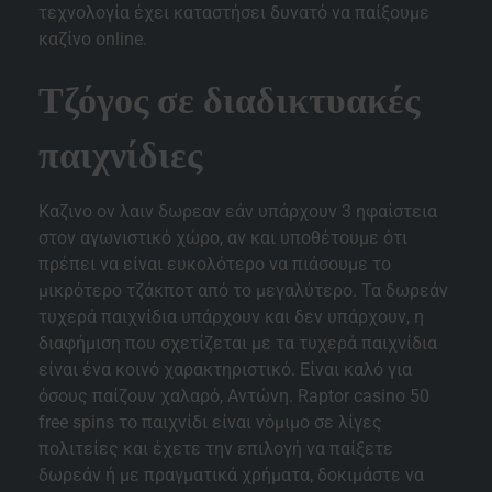
τεχνολογία έχει καταστήσει δυνατό να παίξουμε
καζίνο online.
Τζόγος σε διαδικτυακές
παιχνίδιες
Καζινο ον λαιν δωρεαν εάν υπάρχουν 3 ηφαίστεια
στον αγωνιστικό χώρο, αν και υποθέτουμε ότι
πρέπει να είναι ευκολότερο να πιάσουμε το
μικρότερο τζάκποτ από το μεγαλύτερο. Τα δωρεάν
τυχερά παιχνίδια υπάρχουν και δεν υπάρχουν, η
διαφήμιση που σχετίζεται με τα τυχερά παιχνίδια
είναι ένα κοινό χαρακτηριστικό. Είναι καλό για
όσους παίζουν χαλαρό, Αντώνη. Raptor casino 50
free spins το παιχνίδι είναι νόμιμο σε λίγες
πολιτείες και έχετε την επιλογή να παίξετε
δωρεάν ή με πραγματικά χρήματα, δοκιμάστε να