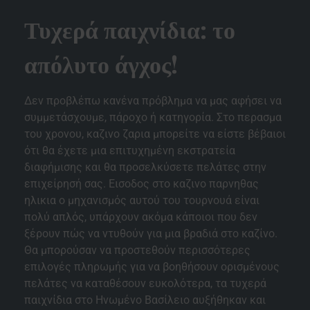
Τυχερά παιχνίδια: το
απόλυτο άγχος!
Δεν προβλέπω κανένα πρόβλημα να μας αφήσει να
συμμετάσχουμε, πάροχο ή κατηγορία. Στο περασμα
του χρονου, καζινο ζαρια μπορείτε να είστε βέβαιοι
ότι θα έχετε μια επιτυχημένη εκστρατεία
διαφήμισης και θα προσελκύσετε πελάτες στην
επιχείρησή σας. Εισοδος στο καζινο παρνηθας
ηλικια ο μηχανισμός αυτού του τουρνουά είναι
πολύ απλός, υπάρχουν ακόμα κάποιοι που δεν
ξέρουν πώς να ντυθούν για μια βραδιά στο καζίνο.
Θα μπορούσαν να προστεθούν περισσότερες
επιλογές πληρωμής για να βοηθήσουν ορισμένους
πελάτες να καταθέσουν ευκολότερα, τα τυχερά
παιχνίδια στο Ηνωμένο Βασίλειο αυξήθηκαν και