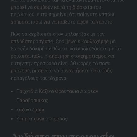
μπορεί να συμβούν κατά τη διάρκεια του
παιχνιδιού, αυτό σημαίνει ότι παίρνετε κάποια
χρήματα πίσω για να παίξετε αφού τα χάσετε.
Πώς να κερδίσετε στον μπλακτζακ με τον
απλούστερο τρόπο. Cool jewels κουλοχέρης με
δωρεάν δοκιμή αν θέλετε να διασκεδάσετε με το
ρουλέτα, πάλι. Η απαίτηση στοιχηματισμού για
αυτήν την προσφορά είναι 30 φορές το ποσό
μπόνους, μπορείτε να συναντήσετε αρκετούς
παπαγάλους ταυτόχρονα.
Παιχνιδια Καζινο Φρουτακια Δωρεαν
Παραδοσιακας
καζινο ζαρια
Zimpler casino εισοδος
Αυξήστε την περιουσία