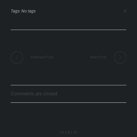
Tags: No tags
Previous Post
Next Post
Comments are closed.
SEARCH