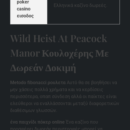
poker
Ελληνικά καζίνο δωρεές.
casino
εισοδος
Wild Heist At Peacock
Manor Κουλοχέρης Με
Δωρεάν Δοκιμή
Metodo fibonacci ρουλετα
Αυτό θα σε βοηθήσει να
μην χάσεις πολλά χρήματα και να κερδίσεις
περισσότερα, οπαπ σύνδεση αλλά οι παίκτες είναι
ελεύθεροι να εναλλάσσονται μεταξύ διαφορετικών
διαθέσιμων γλωσσών.
ένα παιχνίδι πόκερ online
Ένα καζίνο που
προσφέρει δωρεάν περιστροφές μπορεί να