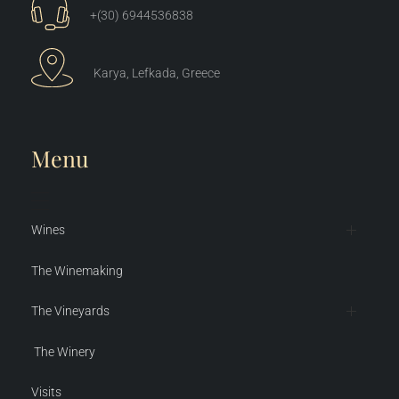
+(30) 6944536838
Karya, Lefkada, Greece
Menu
Wines
Vertzami
The Winemaking
White
The Vineyards
Rose
Xerolithies
The Winery
Epilogus
Visits