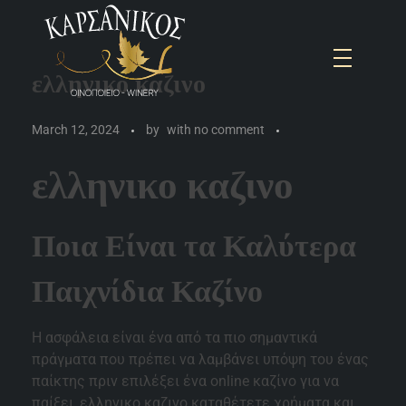
ελληνικο καζινο
Karsanikos Winery Lefkada
March 12, 2024
by
with
no comment
ελληνικο καζινο
Ποια Είναι τα Καλύτερα
Παιχνίδια Καζίνο
Η ασφάλεια είναι ένα από τα πιο σημαντικά
πράγματα που πρέπει να λαμβάνει υπόψη του ένας
παίκτης πριν επιλέξει ένα online καζίνο για να
παίξει, ελληνικο καζινο καταθέτετε χρήματα και