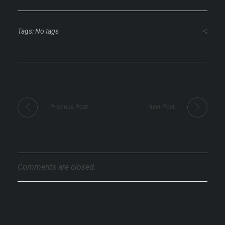
Tags: No tags
Previous Post
Next Post
Comments are closed.