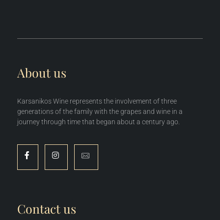
About us
Karsanikos Wine represents the involvement of three
generations of the family with the grapes and wine in a
journey through time that began about a century ago.
Contact us