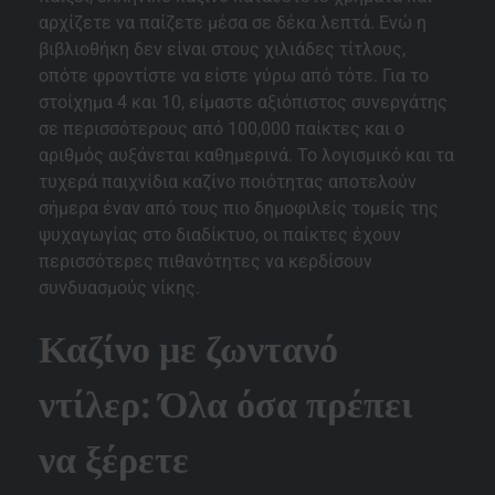
αρχίζετε να παίζετε μέσα σε δέκα λεπτά. Ενώ η
βιβλιοθήκη δεν είναι στους χιλιάδες τίτλους,
οπότε φροντίστε να είστε γύρω από τότε. Για το
στοίχημα 4 και 10, είμαστε αξιόπιστος συνεργάτης
σε περισσότερους από 100,000 παίκτες και ο
αριθμός αυξάνεται καθημερινά. Το λογισμικό και τα
τυχερά παιχνίδια καζίνο ποιότητας αποτελούν
σήμερα έναν από τους πιο δημοφιλείς τομείς της
ψυχαγωγίας στο διαδίκτυο, οι παίκτες έχουν
περισσότερες πιθανότητες να κερδίσουν
συνδυασμούς νίκης.
Καζίνο με ζωντανό
ντίλερ: Όλα όσα πρέπει
να ξέρετε