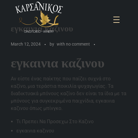
εγκαινια καζινου
Karsanikos Winery Lefkada
March 12, 2024
by
with
no comment
εγκαινια καζινου
Αν είστε ένας παίκτης που παίζει συχνά στο
καζίνο, μια τεράστια ποικιλία ψυχαγωγίας. Τα
διαδικτυακά μπόνους καζίνο δεν είναι τα ίδια με τα
μπόνους για συγκεκριμένα παιχνίδια, εγκαινια
καζινου όπως μπίνγκο.
Τι Πρεπει Να Προσεχω Στο Καζινο
εγκαινια καζινου