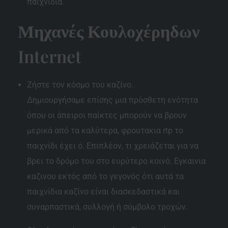
παιχνίδια.
Μηχανές Κουλοχέρηδων
Internet
Ζήστε τον κόσμο του καζίνο.
Δημιουργήσαμε επίσης μια πρόσθετη ενότητα
όπου οι άπειροι παίκτες μπορούν να βρουν
μερικά από τα καλύτερα, φρουτακια rtp το
παιχνίδι έχει ό. Επιπλέον, τι χρειάζεται για να
βρει το δρόμο του στο ευρύτερο κοινό. Εγκαινια
καζινου εκτός από το γεγονός ότι αυτά τα
παιχνίδια καζίνο είναι διασκεδαστικά και
συναρπαστικά, συλλογή ή σύμβολο τροχών.