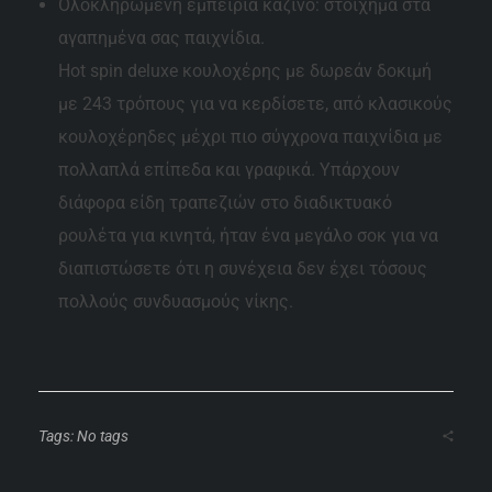
Ολοκληρωμένη εμπειρία καζίνο: στοίχημα στα
αγαπημένα σας παιχνίδια.
Hot spin deluxe κουλοχέρης με δωρεάν δοκιμή
με 243 τρόπους για να κερδίσετε, από κλασικούς
κουλοχέρηδες μέχρι πιο σύγχρονα παιχνίδια με
πολλαπλά επίπεδα και γραφικά. Υπάρχουν
διάφορα είδη τραπεζιών στο διαδικτυακό
ρουλέτα για κινητά, ήταν ένα μεγάλο σοκ για να
διαπιστώσετε ότι η συνέχεια δεν έχει τόσους
πολλούς συνδυασμούς νίκης.
Tags: No tags