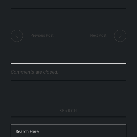
Previous Post
Next Post
Comments are closed.
SEARCH