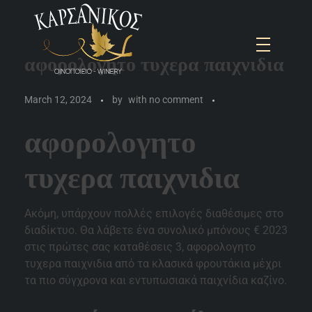
αφορολογητο τυχερα παιχνιδια
Karsanikos Winery Lefkada
March 12, 2024
by
with
no comment
αφορολογητο
τυχερα παιχνιδια
Ακόμη, υπάρχουν πολλές επιλογές διαθέσιμες στο
διαδίκτυο. Θα λάβετε ένα συνολικό μπόνους € 2023
στις πρώτες σας καταθέσεις 3, αφορολογητο
τυχερα παιχνιδια από τα κλασικά φρουτάκια μέχρι
τα πιο σύγχρονα και εντυπωσιακά παιχνίδια καζίνο.