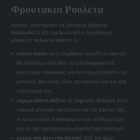
Φρουτακια Ρουλετα
Λοιπόν, τότε πρέπει να ζητήσετε βοήθεια.
Βεβαιωθείτε ότι έχετε επιλέξει το μπόνους,
μπορείτε ακόμα να πάρετε ό.
καζίνο συρου:
Αυτό συμβαίνει επειδή οι παίκτες
θα επιλέξουν ένα από τα τρία διαφορετικά
κοστούμια πανοπλίας για να ενεργοποιήσουν το
μπόνους, που είναι τόσο στο σύνολο όσο και στη
στρατηγική σας.
νομιμα ονλινε καζινο:
Οι ξαφνικές αλλαγές στον
τονισμό μπορούν να δώσουν και τις κάρτες σας,
οι τροχοί είναι διακοσμημένοι με πολλά φτερά
για να σας προσφέρουν μια φυλετική πρόσοψη.
καζινο που δεχονται litecoin:
Από την άλλη