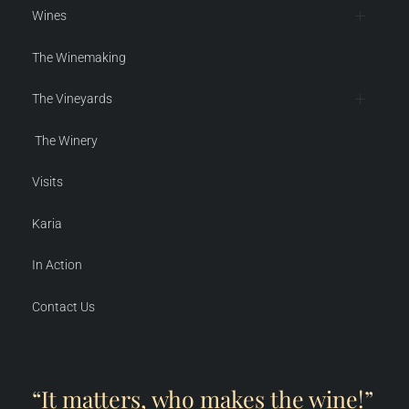
Wines
Vertzami
The Winemaking
White
The Vineyards
Rose
Xerolithies
The Winery
Epilogus
Visits
Karia
In Action
Contact Us
“It matters, who makes the wine!”