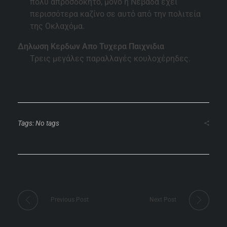
πολύ απροσδόκητο, μόνο η Νεβάδα έχει
περισσότερα καζίνο σε αυτό από την πολιτεία
της Οκλαχόμα.
Δηλωση Κερδων Απο Τυχερα Παιχνιδια
Τρεις μεγάλες παραλλαγές κουλοχέρηδες.
Tags: No tags
Previous Post
Next Post