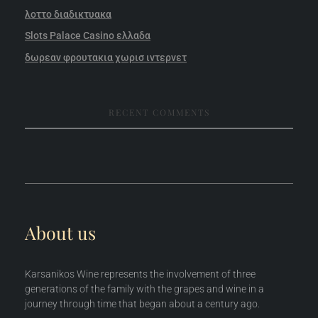
λοττο διαδικτυακα
Slots Palace Casino ελλαδα
δωρεαν φρουτακια χωρισ ιντερνετ
RECENT COMMENTS
About us
Karsanikos Wine represents the involvement of three
generations of the family with the grapes and wine in a
journey through time that began about a century ago.