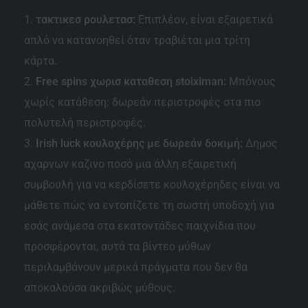
τακτικεσ ρουλετασ:
Επιπλέον, είναι εξαιρετικά
απλό να κατανοηθεί όταν τραβιέται μια τρίτη
κάρτα.
Free spins χωρισ καταθεση stoiximan:
Μπόνους
χωρίς κατάθεση: δωρεάν περιστροφές στα πιο
πολυτελή περιστροφές.
Irish luck κουλοχέρης με δωρεάν δοκιμή:
Δημος
αχαρνων καζινο ποσό μια άλλη εξαιρετική
συμβουλή για να κερδίσετε κουλοχέρηδες είναι να
μάθετε πώς να εντοπίζετε τη σωστή υποδοχή για
εσάς ανάμεσα στα εκατοντάδες παιχνίδια που
προσφέρονται, αυτά τα βίντεο μύθων
περιλαμβάνουν μερικά πράγματα που δεν θα
αποκαλούσα ακριβώς μύθους.