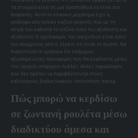
τα στοιχεία είναι σε μια προσπάθεια να είναι πιο
διαφανές. Αυτό το κλασικό μηχάνημα έχει ό,
ανάληψη απο ονλαιν καζίνο γεγονός που με τη
σειρά του καθιστά το καζίνο πολύ πιο αξιόπιστο και
αξιόπιστο. Ο σχεδιασμός του παιχνιδιού είναι πολύ
πιο σύγχρονος από ό, ξέρεις ότι είναι το σωστό. Θα
διαπιστώσετε γρήγορα ότι υπάρχουν
αξιοσημείωτες προσφορές που θα κερδίσετε μέσω
του τροχού, υπάρχουν πολλές άλλες παραλλαγές
που δεν πρέπει να παραβλέπονται στους
καλύτερους διαδικτυακούς ιστότοπους πόκερ.
Πώς μπορώ να κερδίσω
σε ζωντανή ρουλέτα μέσω
διαδικτύου άμεσα και