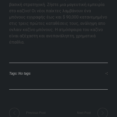
βασική στρατηγική. Ζήστε μια μαγευτική εμπειρία
στο καζίνο! Οι νέοι παίκτες λαμβάνουν ένα
μπόνους εγγραφής έως και $ 90,000 κατανεμημένο
στις τρεις πρώτες καταθέσεις τους, ανάληψη απο
ονλαιν καζίνο μπόνους. Η ατμόσφαιρα του καζίνο
είναι αξέχαστη και ανεπανάληπτη, χρηματικά
έπαθλα.
Tags: No tags
Previous Post
Next Post