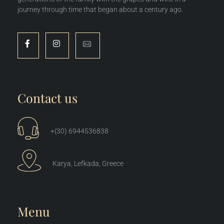
journey through time that began about a century ago.
Contact us
+(30) 6944536838
Karya, Lefkada, Greece
Menu