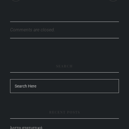
Comments are closed.
SEARCH
RECENT POSTS
λοττο στατιστικά