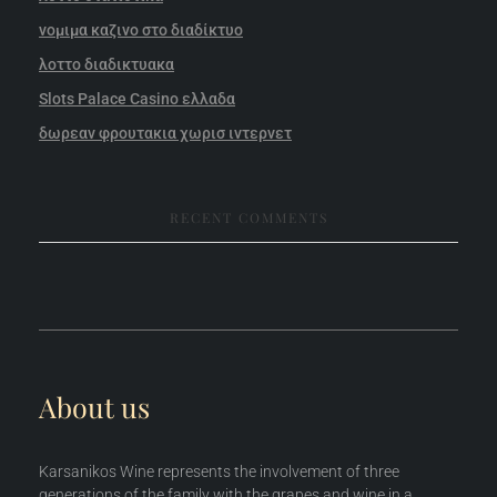
νομιμα καζινο στο διαδίκτυο
λοττο διαδικτυακα
Slots Palace Casino ελλαδα
δωρεαν φρουτακια χωρισ ιντερνετ
RECENT COMMENTS
About us
Karsanikos Wine represents the involvement of three
generations of the family with the grapes and wine in a